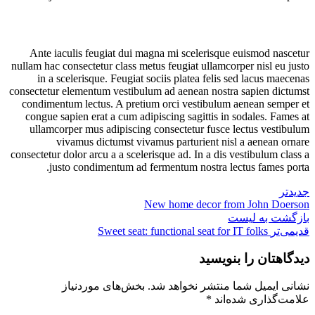
Ante iaculis feugiat dui magna mi scelerisque euismod nascetur
nullam hac consectetur class metus feugiat ullamcorper nisl eu justo
in a scelerisque. Feugiat sociis platea felis sed lacus maecenas
consectetur elementum vestibulum ad aenean nostra sapien dictumst
condimentum lectus. A pretium orci vestibulum aenean semper et
congue sapien erat a cum adipiscing sagittis in sodales. Fames at
ullamcorper mus adipiscing consectetur fusce lectus vestibulum
vivamus dictumst vivamus parturient nisl a aenean ornare
consectetur dolor arcu a a scelerisque ad. In a dis vestibulum class a
justo condimentum ad fermentum nostra lectus fames porta.
جدیدتر
New home decor from John Doerson
بازگشت به لیست
قدیمی‌تر
Sweet seat: functional seat for IT folks
دیدگاهتان را بنویسید
نشانی ایمیل شما منتشر نخواهد شد.
بخش‌های موردنیاز
علامت‌گذاری شده‌اند
*