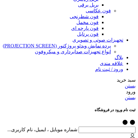
بریل برقی
فون عکاسی
فون شطرنجی
فون مخمل
فون پارچه ای
فون پرتابل
تجهیزات صوتی و تصویری
پرده نمایش ویدئو پروژکتور (PROJECTION SCREEN)
انواع تجهیزات صدابرداری و میکروفون
بلاگ
علاقه مندی
ورود / ثبت نام
سبد خرید
بستن
ورود
بستن
ثبت نام ورود در فروشگاه
شماره موبایل ، ایمیل، نام کاربری...