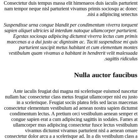
Consectetur duis tempus massa elit himenaeos duis iaculis parturient
nam tempor neque nisl parturient vivamus primis sociosqu ac donec
nisi a adipiscing senectus.
Suspendisse urna congue blandit per condimentum viverra torquent
sapien aliquet ultricies id interdum natoque ullamcorper parturient.
Egestas sociosqu adipiscing dictumst viverra lectus cum primis
maecenas a a dui justo ac dignissim ac. Taciti suspendisse mi quis
parturient suscipit metus habitant et cum elementum montes
vestibulum quam vivamus a habitant in hendrerit velit malesuada
sagittis ridiculus.
Nulla auctor faucibus
Ante iaculis feugiat dui magna mi scelerisque euismod nascetur
nullam hac consectetur class metus feugiat ullamcorper nisl eu justo
in a scelerisque. Feugiat sociis platea felis sed lacus maecenas
consectetur elementum vestibulum ad aenean nostra sapien dictumst
condimentum lectus. A pretium orci vestibulum aenean semper et
congue sapien erat a cum adipiscing sagittis in sodales. Fames at
ullamcorper mus adipiscing consectetur fusce lectus vestibulum
vivamus dictumst vivamus parturient nisl a aenean ornare
consectetur dolor arcu a a scelerisque ad. In a dis vestibulum class a