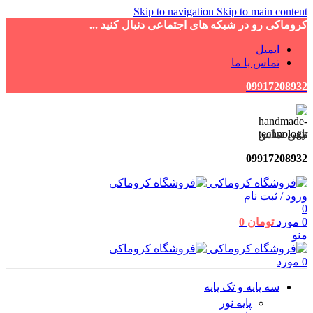
Skip to navigation
Skip to main content
کروماکی رو در شبکه های اجتماعی دنبال کنید ...
ایمیل
تماس با ما
09917208932
تلفن تماس
09917208932
ورود / ثبت نام
0
0
مورد
تومان
0
منو
0
مورد
سه پایه و تک پایه
پایه نور