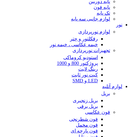
پایه دوربین
پایه فون
تک پایه
لوازم جانبی سه پایه
نور
لوازم نورپردازی
رفکلتور و چتر
خیمه عکاسی ، خیمه نور
تجهیزات نورپردازی
استودیو کروماکی
پروژکتور 800 و 1000
رینگ لایت
کیت نور ثابت
LED و SMD
لوازم آتلیه
بریل
بریل زنجیری
بریل برقی
فون عکاسی
فون شطرنجی
فون مخمل
فون پارچه ای
فون پرتابل