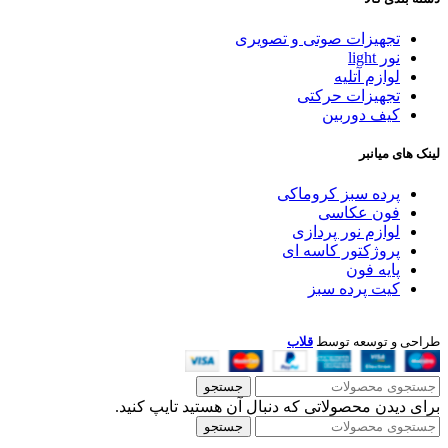
تجهیزات صوتی و تصویری
نور light
لوازم آتلیه
تجهیزات حرکتی
کیف دوربین
لینک های میانبر
پرده سبز کروماکی
فون عکاسی
لوازم نور پردازی
پروژکتور کاسه ای
پایه فون
کیت پرده سبز
طراحی و توسعه توسط
قلاب
جستجو
برای دیدن محصولاتی که دنبال آن هستید تایپ کنید.
جستجو