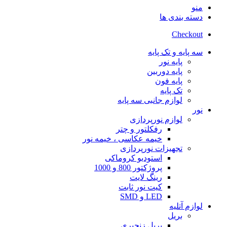
منو
دسته بندی ها
Checkout
سه پایه و تک پایه
پایه نور
پایه دوربین
پایه فون
تک پایه
لوازم جانبی سه پایه
نور
لوازم نورپردازی
رفکلتور و چتر
خیمه عکاسی ، خیمه نور
تجهیزات نورپردازی
استودیو کروماکی
پروژکتور 800 و 1000
رینگ لایت
کیت نور ثابت
LED و SMD
لوازم آتلیه
بریل
بریل زنجیری