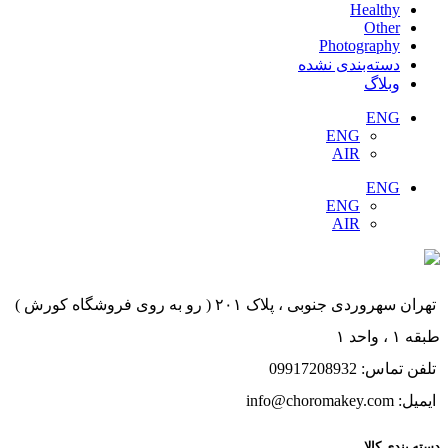
Healthy
Other
Photography
دسته‌بندی نشده
وبلاگ
ENG
ENG
AIR
ENG
ENG
AIR
تهران سهروردی جنوبی ، پلاک ۲۰۱ ( رو به روی فروشگاه کورش )
طبقه ۱ ، واحد ۱
تلفن تماس: 09917208932
ایمیل: info@choromakey.com
دسته بندی کالا