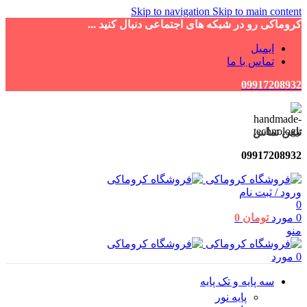
Skip to navigation
Skip to main content
کروماکی رو در شبکه های اجتماعی دنبال کنید ...
ایمیل
تماس با ما
09917208932
تلفن تماس
09917208932
ورود / ثبت نام
0
0
مورد
تومان
0
منو
0
مورد
سه پایه و تک پایه
پایه نور