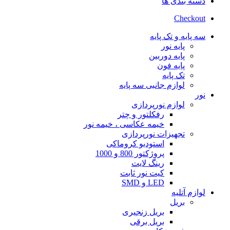
دسته بندی ها
Checkout
سه پایه و تک پایه
پایه نور
پایه دوربین
پایه فون
تک پایه
لوازم جانبی سه پایه
نور
لوازم نورپردازی
رفکلتور و چتر
خیمه عکاسی ، خیمه نور
تجهیزات نورپردازی
استودیو کروماکی
پروژکتور 800 و 1000
رینگ لایت
کیت نور ثابت
LED و SMD
لوازم آتلیه
بریل
بریل زنجیری
بریل برقی