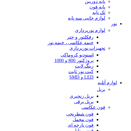
پایه دوربین
پایه فون
تک پایه
لوازم جانبی سه پایه
نور
لوازم نورپردازی
رفکلتور و چتر
خیمه عکاسی ، خیمه نور
تجهیزات نورپردازی
استودیو کروماکی
پروژکتور 800 و 1000
رینگ لایت
کیت نور ثابت
LED و SMD
لوازم آتلیه
بریل
بریل زنجیری
بریل برقی
فون عکاسی
فون شطرنجی
فون مخمل
فون پارچه ای
فون پرتابل