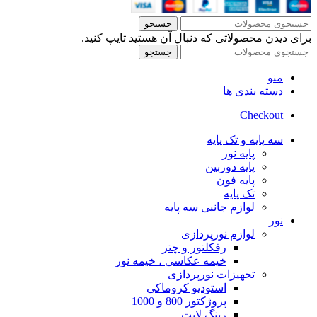
جستجو
برای دیدن محصولاتی که دنبال آن هستید تایپ کنید.
جستجو
منو
دسته بندی ها
Checkout
سه پایه و تک پایه
پایه نور
پایه دوربین
پایه فون
تک پایه
لوازم جانبی سه پایه
نور
لوازم نورپردازی
رفکلتور و چتر
خیمه عکاسی ، خیمه نور
تجهیزات نورپردازی
استودیو کروماکی
پروژکتور 800 و 1000
رینگ لایت