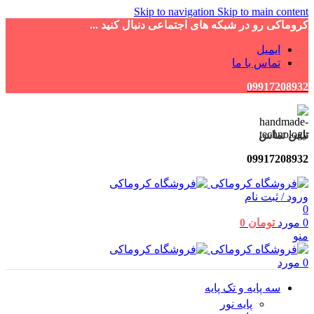
Skip to navigation
Skip to main content
کروماکی رو در شبکه های اجتماعی دنبال کنید ...
ایمیل
تماس با ما
09917208932
تلفن تماس
09917208932
ورود / ثبت نام
0
0
مورد
تومان
0
منو
0
مورد
سه پایه و تک پایه
پایه نور