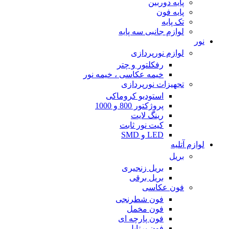
پایه دوربین
پایه فون
تک پایه
لوازم جانبی سه پایه
نور
لوازم نورپردازی
رفکلتور و چتر
خیمه عکاسی ، خیمه نور
تجهیزات نورپردازی
استودیو کروماکی
پروژکتور 800 و 1000
رینگ لایت
کیت نور ثابت
LED و SMD
لوازم آتلیه
بریل
بریل زنجیری
بریل برقی
فون عکاسی
فون شطرنجی
فون مخمل
فون پارچه ای
فون پرتابل