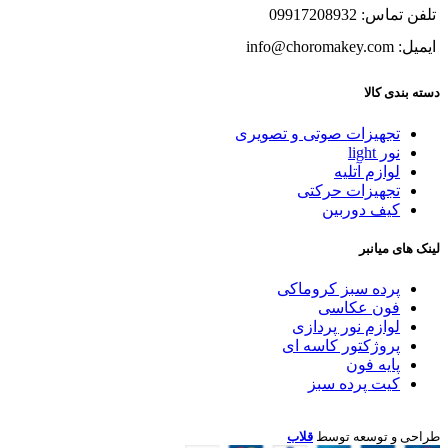
تلفن تماس: 09917208932
ایمیل: info@choromakey.com
دسته بندی کالا
تجهیزات صوتی و تصویری
نور light
لوازم آتلیه
تجهیزات حرکتی
کیف دوربین
لینک های میانبر
پرده سبز کروماکی
فون عکاسی
لوازم نور پردازی
پروژکتور کاسه ای
پایه فون
کیت پرده سبز
طراحی و توسعه توسط
قلاب