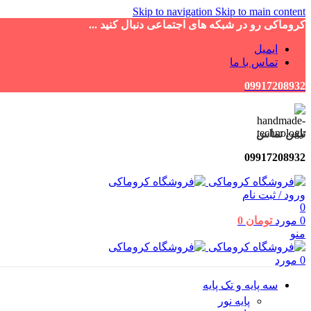
Skip to navigation
Skip to main content
کروماکی رو در شبکه های اجتماعی دنبال کنید ...
ایمیل
تماس با ما
09917208932
تلفن تماس
09917208932
ورود / ثبت نام
0
0
مورد
تومان
0
منو
0
مورد
سه پایه و تک پایه
پایه نور