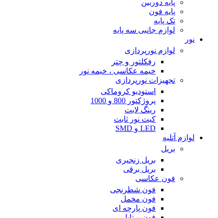
پایه دوربین
پایه فون
تک پایه
لوازم جانبی سه پایه
نور
لوازم نورپردازی
رفکلتور و چتر
خیمه عکاسی ، خیمه نور
تجهیزات نورپردازی
استودیو کروماکی
پروژکتور 800 و 1000
رینگ لایت
کیت نور ثابت
LED و SMD
لوازم آتلیه
بریل
بریل زنجیری
بریل برقی
فون عکاسی
فون شطرنجی
فون مخمل
فون پارچه ای
فون پرتابل