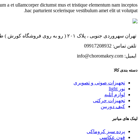
ntum a et ullamcorper dictumst mus et tristique elementum nam inceptos
hac parturient scelerisque vestibulum amet elit ut volutpat.
تهران سهروردی جنوبی ، پلاک ۲۰۱ ( رو به روی فروشگاه کورش ) طبقه ۱ ، واحد ۱
تلفن تماس: 09917208932
ایمیل: info@choromakey.com
دسته بندی کالا
تجهیزات صوتی و تصویری
نور light
لوازم آتلیه
تجهیزات حرکتی
کیف دوربین
لینک های میانبر
پرده سبز کروماکی
فون عکاسی