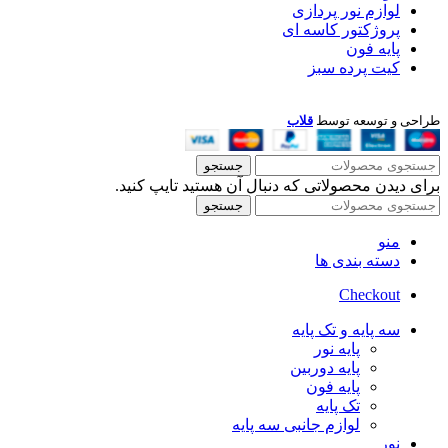
لوازم نور پردازی
پروژکتور کاسه ای
پایه فون
کیت پرده سبز
طراحی و توسعه توسط
قلاب
جستجو
برای دیدن محصولاتی که دنبال آن هستید تایپ کنید.
جستجو
منو
دسته بندی ها
Checkout
سه پایه و تک پایه
پایه نور
پایه دوربین
پایه فون
تک پایه
لوازم جانبی سه پایه
نور