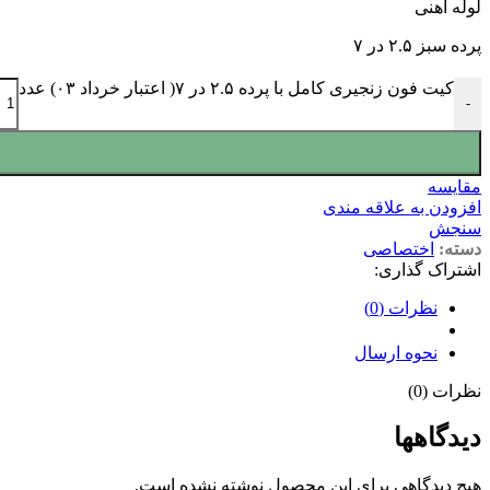
لوله آهنی
پرده سبز ۲.۵ در ۷
کیت فون زنجیری کامل با پرده ۲.۵ در ۷( اعتبار خرداد ۰۳) عدد
-
مقايسه
افزودن به علاقه مندی
سنجش
دسته:
اختصاصی
اشتراک گذاری:
نظرات (0)
نحوه ارسال
نظرات (0)
دیدگاهها
هیچ دیدگاهی برای این محصول نوشته نشده است.