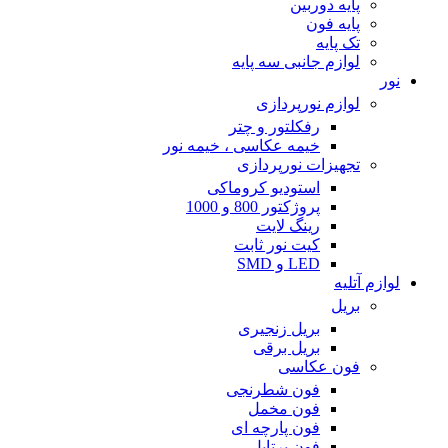
پایه دوربین
پایه فون
تک پایه
لوازم جانبی سه پایه
نور
لوازم نورپردازی
رفکلتور و چتر
خیمه عکاسی ، خیمه نور
تجهیزات نورپردازی
استودیو کروماکی
پروژکتور 800 و 1000
رینگ لایت
کیت نور ثابت
LED و SMD
لوازم آتلیه
بریل
بریل زنجیری
بریل برقی
فون عکاسی
فون شطرنجی
فون مخمل
فون پارچه ای
فون پرتابل