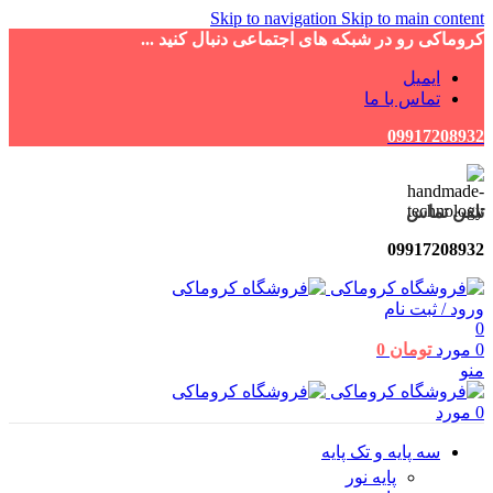
Skip to navigation
Skip to main content
کروماکی رو در شبکه های اجتماعی دنبال کنید ...
ایمیل
تماس با ما
09917208932
تلفن تماس
09917208932
ورود / ثبت نام
0
0
مورد
تومان
0
منو
0
مورد
سه پایه و تک پایه
پایه نور