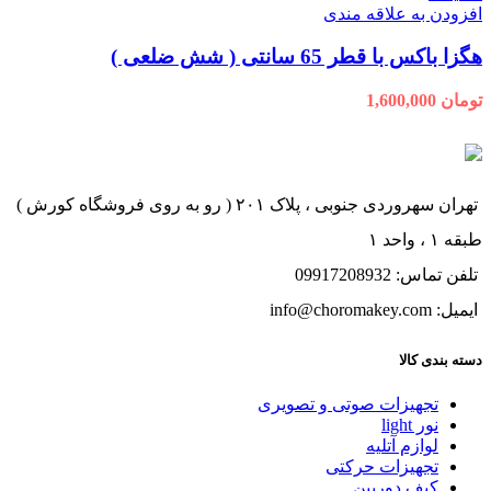
افزودن به علاقه مندی
هگزا باکس با قطر 65 سانتی ( شش ضلعی )
تومان
1,600,000
تهران سهروردی جنوبی ، پلاک ۲۰۱ ( رو به روی فروشگاه کورش )
طبقه ۱ ، واحد ۱
تلفن تماس: 09917208932
ایمیل: info@choromakey.com
دسته بندی کالا
تجهیزات صوتی و تصویری
نور light
لوازم آتلیه
تجهیزات حرکتی
کیف دوربین