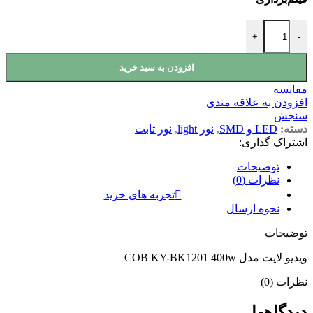
ویدیو لایت مدل COB KY-BK1201 400w عدد
+
-
افزودن به سبد خرید
مقايسه
افزودن به علاقه مندی
سنجش
دسته:
LED و SMD
,
نور light
,
نور ثابت
اشتراک گذاری:
توضیحات
نظرات (0)
تجربه های خرید
نحوه ارسال
توضیحات
ویدیو لایت مدل COB KY-BK1201 400w
نظرات (0)
دیدگاهها