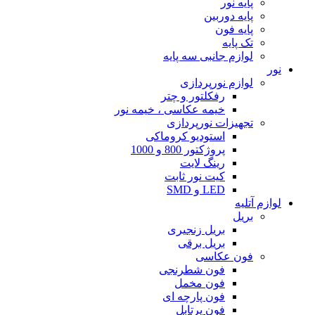
پایه نور
پایه دوربین
پایه فون
تک پایه
لوازم جانبی سه پایه
نور
لوازم نورپردازی
رفکلتور و چتر
خیمه عکاسی ، خیمه نور
تجهیزات نورپردازی
استودیو کروماکی
پروژکتور 800 و 1000
رینگ لایت
کیت نور ثابت
LED و SMD
لوازم آتلیه
بریل
بریل زنجیری
بریل برقی
فون عکاسی
فون شطرنجی
فون مخمل
فون پارچه ای
فون پرتابل