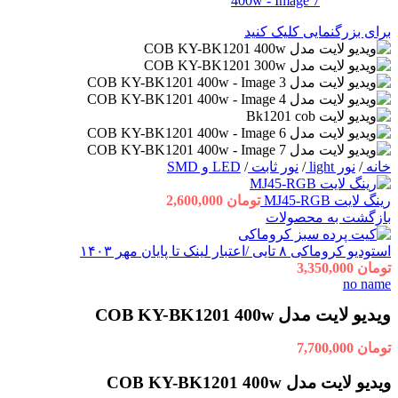
برای بزرگنمایی کلیک کنید
خانه
/
نور light
/
نور ثابت
/
LED و SMD
رینگ لایت MJ45-RGB
تومان
2,600,000
بازگشت به محصولات
استودیو کروماکی ۸ تایی /اعتبار لینک تا پایان مهر ۱۴۰۳
تومان
3,350,000
no name
ویدیو لایت مدل COB KY-BK1201 400w
تومان
7,700,000
ویدیو لایت مدل COB KY-BK1201 400w