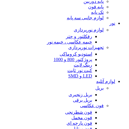
پایه دوربین
پایه فون
تک پایه
لوازم جانبی سه پایه
نور
لوازم نورپردازی
رفکلتور و چتر
خیمه عکاسی ، خیمه نور
تجهیزات نورپردازی
استودیو کروماکی
پروژکتور 800 و 1000
رینگ لایت
کیت نور ثابت
LED و SMD
لوازم آتلیه
بریل
بریل زنجیری
بریل برقی
فون عکاسی
فون شطرنجی
فون مخمل
فون پارچه ای
فون پرتابل