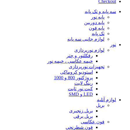
Checkout
سه پایه و تک پایه
پایه نور
پایه دوربین
پایه فون
تک پایه
لوازم جانبی سه پایه
نور
لوازم نورپردازی
رفکلتور و چتر
خیمه عکاسی ، خیمه نور
تجهیزات نورپردازی
استودیو کروماکی
پروژکتور 800 و 1000
رینگ لایت
کیت نور ثابت
LED و SMD
لوازم آتلیه
بریل
بریل زنجیری
بریل برقی
فون عکاسی
فون شطرنجی