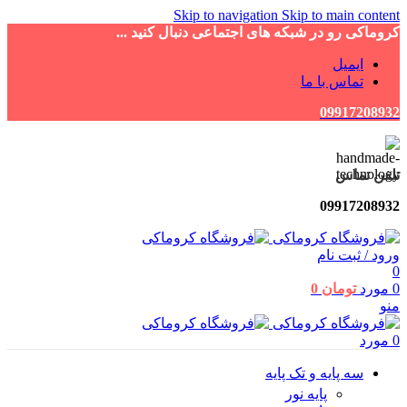
Skip to navigation
Skip to main content
کروماکی رو در شبکه های اجتماعی دنبال کنید ...
ایمیل
تماس با ما
09917208932
تلفن تماس
09917208932
ورود / ثبت نام
0
0
مورد
تومان
0
منو
0
مورد
سه پایه و تک پایه
پایه نور