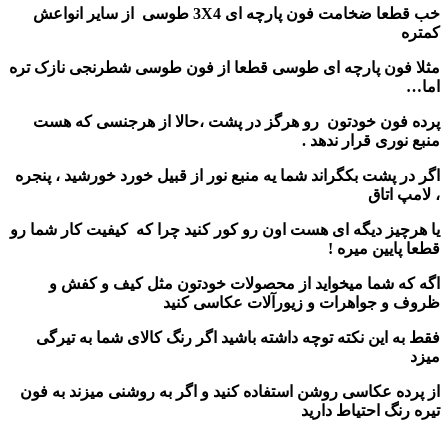
خب قطعا ضخامت فون پارچه ای 3X4 طوسی از سایر انواعش
کمتره
مثلا فون پارچه ای طوسی قطعا از فون طوسی شطرنجی نازک تره
اما…
پرده فون خودتون رو هرگز در پشت ،حالا
از هرجنسی که هست
منبع نوری قرار ندهد .
اگر در پشت بکگراند شما یه منبع نور از قبیل خورد خورشید ، پنجره
، لامپ اتاق
یا هرچیز دیگه ای هست اون رو کور کنید چرا که کیفیت کار شما رو
قطعا پایین میره !
اگه که شما میخواید از محصولات خودتون مثل کیف و کفش و
ظروف و جواهرات و زیورآلات عکاسی کنید
فقط به این نکته توچه داشته باشید اگر رنگ کالای شما به تیرگی
میزد
از پرده عکاسی روشن استفاده کنید و اگر به روشنی میزند به فون
تیره رنگ احتیاط دارید