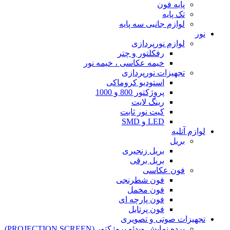
پایه فون
تک پایه
لوازم جانبی سه پایه
نور
لوازم نورپردازی
رفکلتور و چتر
خیمه عکاسی ، خیمه نور
تجهیزات نورپردازی
استودیو کروماکی
پروژکتور 800 و 1000
رینگ لایت
کیت نور ثابت
LED و SMD
لوازم آتلیه
بریل
بریل زنجیری
بریل برقی
فون عکاسی
فون شطرنجی
فون مخمل
فون پارچه ای
فون پرتابل
تجهیزات صوتی و تصویری
پرده نمایش ویدئو پروژکتور (PROJECTION SCREEN)