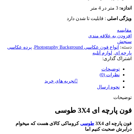
اندازه:
3 متر در 4 متر
ویژگی اصلی
: قابلیت تا شدن دارد
مقايسه
افزودن به علاقه مندی
سنجش
دسته:
انواع فون عکاسی Photography Background
,
پرده عکاسی
پارچه ای
,
لوازم آتلیه
اشتراک گذاری:
توضیحات
نظرات (0)
تجربه های خرید
نحوه ارسال
توضیحات
فون پارچه ای
3X4 طوسی
فون پارچه ای 3X4
طوسی
کروماکی کالای هست که میخوام
درابرش صحبت کنیم اما