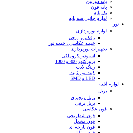
پایه دوربین
پایه فون
تک پایه
لوازم جانبی سه پایه
نور
لوازم نورپردازی
رفکلتور و چتر
خیمه عکاسی ، خیمه نور
تجهیزات نورپردازی
استودیو کروماکی
پروژکتور 800 و 1000
رینگ لایت
کیت نور ثابت
LED و SMD
لوازم آتلیه
بریل
بریل زنجیری
بریل برقی
فون عکاسی
فون شطرنجی
فون مخمل
فون پارچه ای
فون پرتابل