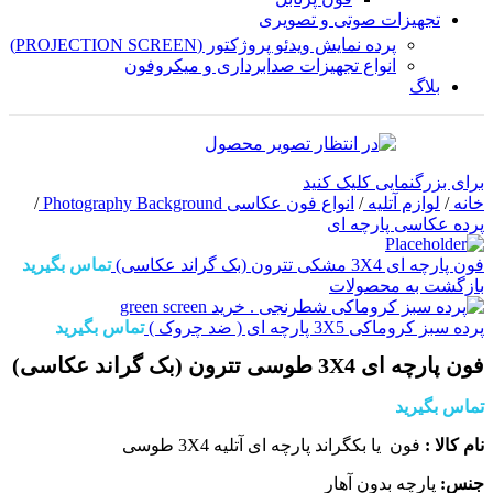
تجهیزات صوتی و تصویری
پرده نمایش ویدئو پروژکتور (PROJECTION SCREEN)
انواع تجهیزات صدابرداری و میکروفون
بلاگ
برای بزرگنمایی کلیک کنید
خانه
/
لوازم آتلیه
/
انواع فون عکاسی Photography Background
/
پرده عکاسی پارچه ای
فون پارچه ای 3X4 مشکی تترون (بک گراند عکاسی)
تماس بگیرید
بازگشت به محصولات
پرده سبز کروماکی 3X5 پارچه ای ( ضد چروک )
تماس بگیرید
فون پارچه ای 3X4 طوسی تترون (بک گراند عکاسی)
تماس بگیرید
نام کالا :
فون یا بکگراند پارچه ای آتلیه 3X4 طوسی
جنس:
پارچه بدون آهار