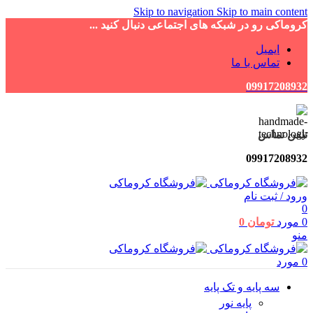
Skip to navigation
Skip to main content
کروماکی رو در شبکه های اجتماعی دنبال کنید ...
ایمیل
تماس با ما
09917208932
تلفن تماس
09917208932
ورود / ثبت نام
0
0
مورد
تومان
0
منو
0
مورد
سه پایه و تک پایه
پایه نور