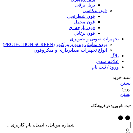
بریل برقی
فون عکاسی
فون شطرنجی
فون مخمل
فون پارچه ای
فون پرتابل
تجهیزات صوتی و تصویری
پرده نمایش ویدئو پروژکتور (PROJECTION SCREEN)
انواع تجهیزات صدابرداری و میکروفون
بلاگ
علاقه مندی
ورود / ثبت نام
سبد خرید
بستن
ورود
بستن
ثبت نام ورود در فروشگاه
شماره موبایل ، ایمیل، نام کاربری...