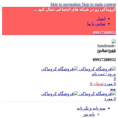
Skip to navigation
Skip to main content
کروماکی رو در شبکه های اجتماعی دنبال کنید ...
ایمیل
تماس با ما
09917208932
تلفن تماس
09917208932
ورود / ثبت نام
0
0
مورد
تومان
0
منو
0
مورد
سه پایه و تک پایه
پایه نور