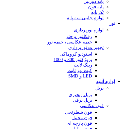
پایه دوربین
پایه فون
تک پایه
لوازم جانبی سه پایه
نور
لوازم نورپردازی
رفکلتور و چتر
خیمه عکاسی ، خیمه نور
تجهیزات نورپردازی
استودیو کروماکی
پروژکتور 800 و 1000
رینگ لایت
کیت نور ثابت
LED و SMD
لوازم آتلیه
بریل
بریل زنجیری
بریل برقی
فون عکاسی
فون شطرنجی
فون مخمل
فون پارچه ای
فون پرتابل