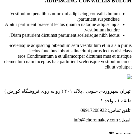
ADIPISCING CONVALLIS BULUM
Vestibulum penatibus nunc dui adipiscing convallis bulum
parturient suspendisse.
Abitur parturient praesent lectus quam a natoque adipiscing a
vestibulum hendre.
Diam parturient dictumst parturient scelerisque nibh lectus.
Scelerisque adipiscing bibendum sem vestibulum et in a a a purus
lectus faucibus lobortis tincidunt purus lectus nisl class
eros.Condimentum a et ullamcorper dictumst mus et tristique
elementum nam inceptos hac parturient scelerisque vestibulum amet
elit ut volutpat.
تهران سهروردی جنوبی ، پلاک ۲۰۱ ( رو به روی فروشگاه کورش )
طبقه ۱ ، واحد ۱
تلفن تماس: 09917208932
ایمیل: info@choromakey.com
دسته بندی کالا