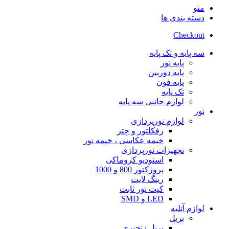
منو
دسته بندی ها
Checkout
سه پایه و تک پایه
پایه نور
پایه دوربین
پایه فون
تک پایه
لوازم جانبی سه پایه
نور
لوازم نورپردازی
رفکلتور و چتر
خیمه عکاسی ، خیمه نور
تجهیزات نورپردازی
استودیو کروماکی
پروژکتور 800 و 1000
رینگ لایت
کیت نور ثابت
LED و SMD
لوازم آتلیه
بریل
بریل زنجیری