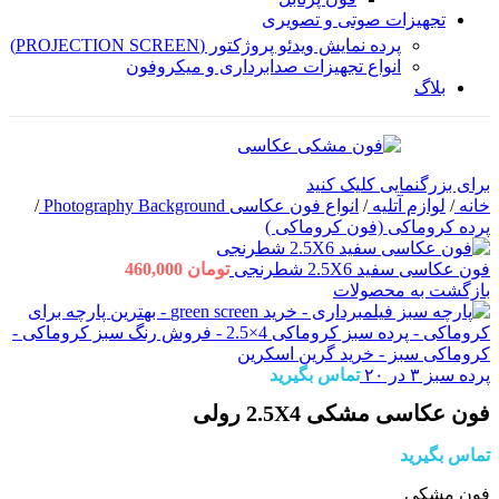
تجهیزات صوتی و تصویری
پرده نمایش ویدئو پروژکتور (PROJECTION SCREEN)
انواع تجهیزات صدابرداری و میکروفون
بلاگ
برای بزرگنمایی کلیک کنید
خانه
/
لوازم آتلیه
/
انواع فون عکاسی Photography Background
/
پرده کروماکی (فون کروماکی )
فون عکاسی سفید 2.5X6 شطرنجی
تومان
460,000
بازگشت به محصولات
پرده سبز ۳ در ۲۰
تماس بگیرید
فون عکاسی مشکی 2.5X4 رولی
تماس بگیرید
فون مشکی