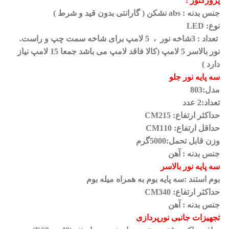
پروژکتور
:
جنس بدنه
: abs
نشکن ( گارانتی بدون قید و شرط
)
نوع
: LED
تعداد
: 3
شاخه نور
،
5
لامپ برای شاخه سمت چپ و راست.
نور بالاسر 5 لامپ
(
کالا فاقد لامپ می باشد جمعا 15 لامپ نیاز
دارد
)
سه پایه نور جلو
مدل:803
تعداد:2 عدد
حداکثر ارتفاع: 215
CM
حداقل ارتفاع: 110
CM
وزن قابل تحمل:5000گرم
جنس بدنه : آهن
سه پایه نور بالاسر
بوم استند :سه پایه بوم به همراه میله بوم
حداکثر ارتفاع: 340
CM
جنس بدنه : آهن
تجهیزات جانبی نورپردازی