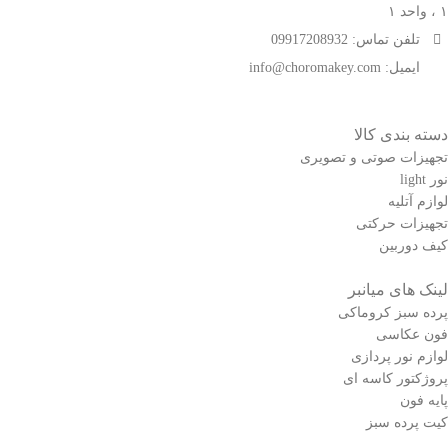
۱ ، واحد ۱
تلفن تماس: 09917208932
ایمیل: info@choromakey.com
دسته بندی کالا
تجهیزات صوتی و تصویری
نور light
لوازم آتلیه
تجهیزات حرکتی
کیف دوربین
لینک های میانبر
پرده سبز کروماکی
فون عکاسی
لوازم نور پردازی
پروژکتور کاسه ای
پایه فون
کیت پرده سبز