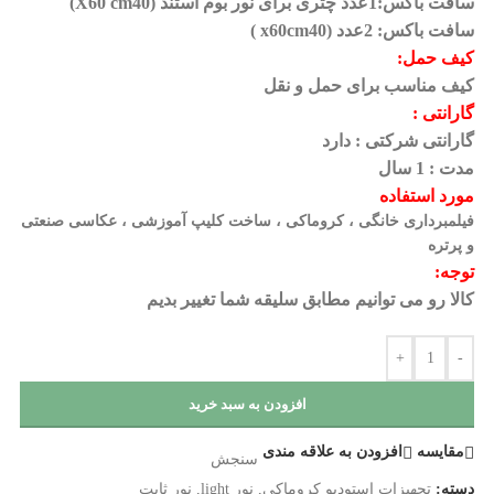
سافت باکس:1عدد چتری برای نور بوم استند (40
X60 cm)
سافت باکس: 2عدد (40
x60cm )
کیف حمل
:
کیف مناسب برای حمل و نقل
گارانتی
:
گارانتی شرکتی : دارد
مدت : 1 سال
مورد استفاده
فیلمبرداری خانگی ، کروماکی ، ساخت کلیپ آموزشی ، عکاسی صنعتی
و پرتره
توجه
:
کالا رو می
توانیم
مطابق سلیقه شما تغییر بدیم
+
-
افزودن به سبد خرید
مقايسه
افزودن به علاقه مندی
سنجش
دسته:
تجهیزات استودیو کروماکی
,
نور light
,
نور ثابت