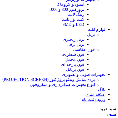
استودیو کروماکی
پروژکتور 800 و 1000
رینگ لایت
کیت نور ثابت
LED و SMD
لوازم آتلیه
بریل
بریل زنجیری
بریل برقی
فون عکاسی
فون شطرنجی
فون مخمل
فون پارچه ای
فون پرتابل
تجهیزات صوتی و تصویری
پرده نمایش ویدئو پروژکتور (PROJECTION SCREEN)
انواع تجهیزات صدابرداری و میکروفون
بلاگ
علاقه مندی
ورود / ثبت نام
سبد خرید
بستن