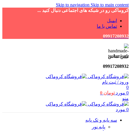
Skip to navigation
Skip to main content
کروماکی رو در شبکه های اجتماعی دنبال کنید ...
ایمیل
تماس با ما
09917208932
تلفن تماس
09917208932
ورود / ثبت نام
0
0
مورد
تومان
0
منو
0
مورد
سه پایه و تک پایه
پایه نور