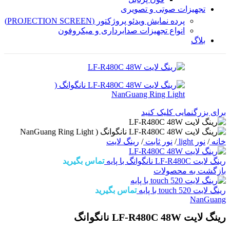
تجهیزات صوتی و تصویری
پرده نمایش ویدئو پروژکتور (PROJECTION SCREEN)
انواع تجهیزات صدابرداری و میکروفون
بلاگ
برای بزرگنمایی کلیک کنید
خانه
/
نور light
/
نور ثابت
/
رینگ لایت
رینگ لایت LF-R480C نانگوانگ با پایه
تماس بگیرید
بازگشت به محصولات
رینگ لایت touch 520 با پایه
تماس بگیرید
NanGuang
رینگ لایت LF-R480C 48W نانگوانگ