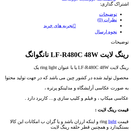
اشتراک گذاری:
توضیحات
نظرات (0)
تجربه های خرید
نحوه ارسال
توضیحات
رینگ لایت LF-R480C 48W نانگوانگ
رینگ لایت LF-R480C 48W یا با عنوان ring light یک
محصول تولید شده در کشور چین می باشد که در جهت تولید محتوا
به صورت عکاسی آرایشگاه و مدلینکو پرتره ،
عکاسی میکاپ ، و فیلم و کلیپ سازی و… کاربرد دارد .
قیمت رینگ لایت :
قیمت ring
light
و اینکه ارزان باشد و یا گران ب امکانات این کالا
بستگیدارد و همچنین قطر حلقه رینگ لایت