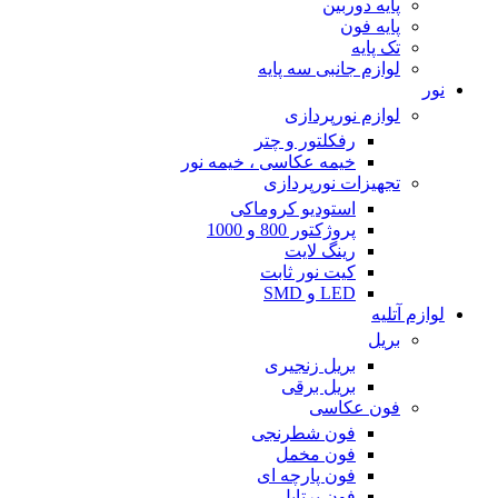
پایه دوربین
پایه فون
تک پایه
لوازم جانبی سه پایه
نور
لوازم نورپردازی
رفکلتور و چتر
خیمه عکاسی ، خیمه نور
تجهیزات نورپردازی
استودیو کروماکی
پروژکتور 800 و 1000
رینگ لایت
کیت نور ثابت
LED و SMD
لوازم آتلیه
بریل
بریل زنجیری
بریل برقی
فون عکاسی
فون شطرنجی
فون مخمل
فون پارچه ای
فون پرتابل