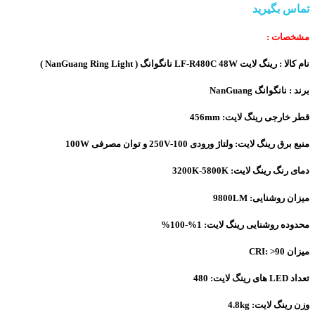
تماس بگیرید
مشخصات :
نام کالا : رینگ لایت LF-R480C 48W نانگوانگ ( NanGuang Ring Light )
برند : نانگوانگ NanGuang
قطر خارجی رینگ لایت: 456mm
منبع برق رینگ لایت: ولتاژ ورودی 100-250V و توان مصرفی 100W
دمای رنگ رینگ لایت: 3200K-5800K
میزان روشنایی: 9800LM
محدوده روشنایی رینگ لایت: 1%-100%
میزان CRI: >90
تعداد LED های رینگ لایت: 480
وزن رینگ لایت: 4.8kg