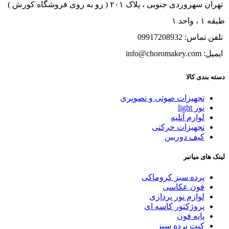
تهران سهروردی جنوبی ، پلاک ۲۰۱ ( رو به روی فروشگاه کورش )
طبقه ۱ ، واحد ۱
تلفن تماس: 09917208932
ایمیل: info@choromakey.com
دسته بندی کالا
تجهیزات صوتی و تصویری
نور light
لوازم آتلیه
تجهیزات حرکتی
کیف دوربین
لینک های میانبر
پرده سبز کروماکی
فون عکاسی
لوازم نور پردازی
پروژکتور کاسه ای
پایه فون
کیت پرده سبز