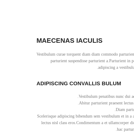
MAECENAS IACULIS
Vestibulum curae torquent diam diam commodo parturient
parturient suspendisse parturient a.Parturient in 
adipiscing a vestibul
ADIPISCING CONVALLIS BULUM
Vestibulum penatibus nunc dui ad
Abitur parturient praesent lectu
Diam partur
Scelerisque adipiscing bibendum sem vestibulum et in a a 
lectus nisl class eros.Condimentum a et ullamcorper d
hac partur