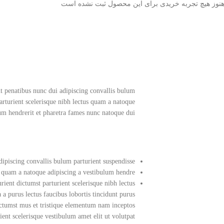
نوز هیچ تجربه خریدی برای این محصول ثبت نشده است
 penatibus nunc dui adipiscing convallis bulum
parturient scelerisque nibh lectus quam a natoque
um hendrerit et pharetra fames nunc natoque dui.
ipiscing convallis bulum parturient suspendisse.
s quam a natoque adipiscing a vestibulum hendre.
ient dictumst parturient scelerisque nibh lectus.
a purus lectus faucibus lobortis tincidunt purus
ictumst mus et tristique elementum nam inceptos
ient scelerisque vestibulum amet elit ut volutpat.