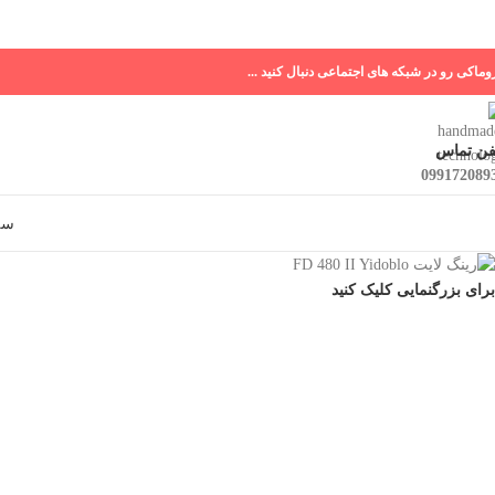
وماکی رو در شبکه های اجتماعی دنبال کنید ...
فن تماس
099172089
سه 
برای بزرگنمایی کلیک کنید