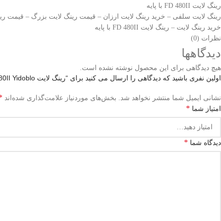
رینگ لایت FD 480II با پایه
رینگ لایت سلفی – خرید رینگ لایت ارزان – قیمت رینگ لایت بزرگ – قیمت رین
خرید رینگ لایت – رینگ لایت FD 480II با پایه
نظرات (0)
دیدگاهها
هیچ دیدگاهی برای این محصول نوشته نشده است.
اولین نفری باشید که دیدگاهی را ارسال می کنید برای “رینگ لایت FD 480II Yidoblo با پایه”
*
نشانی ایمیل شما منتشر نخواهد شد.
بخش‌های موردنیاز علامت‌گذاری شده‌اند
*
امتیاز شما
*
دیدگاه شما