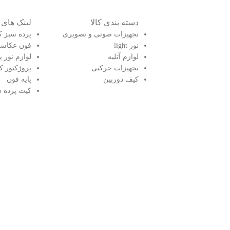
دسته بندی کالا
لینک های م
تجهیزات صوتی و تصویری
پرده سبز 
نور light
فون عکاس
لوازم آتلیه
لوازم نور پ
تجهیزات حرکتی
پروژکتور ک
کیف دوربین
پایه فون
کیت پرده 