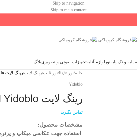
Skip to navigation
Skip to main content
پایه و تک پایه
نور
لوازم آتلیه
تجهیزات صوتی و تصویری
بلاگ
خانه
/
نور light
/
نور ثابت
/
رینگ لایت
/
رینگ لایت FD 480II Yidoblo با پایه
Yidoblo
رینگ لایت FD 480II Yidoblo با پایه
تماس بگیرید
مشخصات محصول:
استفاده جهت عکاسی میکاپ و پرتره