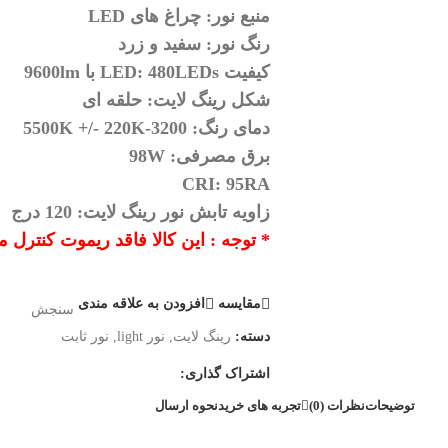
منبع نور: چراغ های LED
رنگ نور: سفید و زرد
کیفیت LED: 480LEDs با 9600lm
شکل رینگ لایت: حلقه ای
دمای رنگ: 3200-5500K +/- 220K
برق مصرفی: 98W
CRI: 95RA
زاویه تابش نور رینگ لایت: 120 درج
* توجه : این کالا فاقد ریموت کنترل 
مقايسه
افزودن به علاقه مندی
سنجش
دسته:
رینگ لایت
,
نور light
,
نور ثابت
اشتراک گذاری:
توضیحات
نظرات (0)
تجربه های خرید
نحوه ارسال