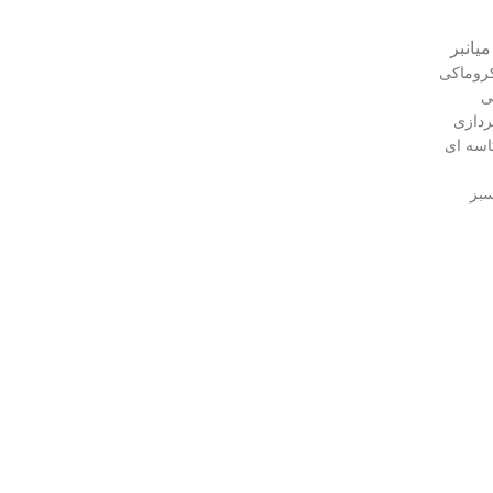
یانبر
کروماکی
ی
ردازی
اسه ای
سبز