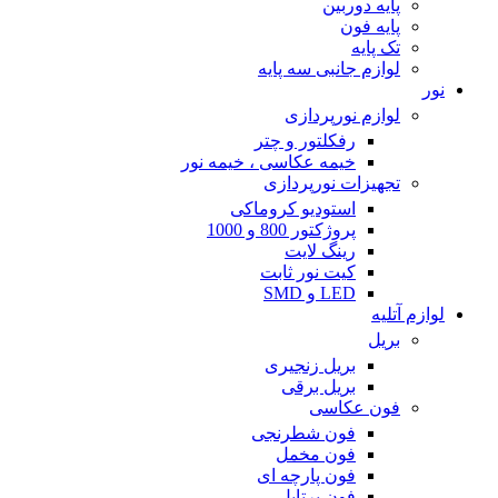
پایه دوربین
پایه فون
تک پایه
لوازم جانبی سه پایه
نور
لوازم نورپردازی
رفکلتور و چتر
خیمه عکاسی ، خیمه نور
تجهیزات نورپردازی
استودیو کروماکی
پروژکتور 800 و 1000
رینگ لایت
کیت نور ثابت
LED و SMD
لوازم آتلیه
بریل
بریل زنجیری
بریل برقی
فون عکاسی
فون شطرنجی
فون مخمل
فون پارچه ای
فون پرتابل