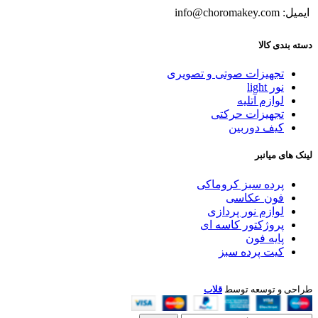
ایمیل: info@choromakey.com
دسته بندی کالا
تجهیزات صوتی و تصویری
نور light
لوازم آتلیه
تجهیزات حرکتی
کیف دوربین
لینک های میانبر
پرده سبز کروماکی
فون عکاسی
لوازم نور پردازی
پروژکتور کاسه ای
پایه فون
کیت پرده سبز
طراحی و توسعه توسط
قلاب