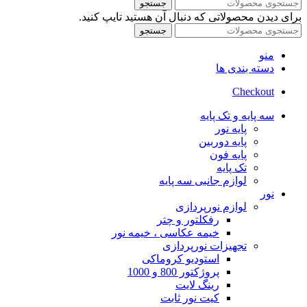
جستجو
برای دیدن محصولاتی که دنبال آن هستید تایپ کنید.
جستجو
منو
دسته بندی ها
Checkout
سه پایه و تک پایه
پایه نور
پایه دوربین
پایه فون
تک پایه
لوازم جانبی سه پایه
نور
لوازم نورپردازی
رفکلتور و چتر
خیمه عکاسی ، خیمه نور
تجهیزات نورپردازی
استودیو کروماکی
پروژکتور 800 و 1000
رینگ لایت
کیت نور ثابت