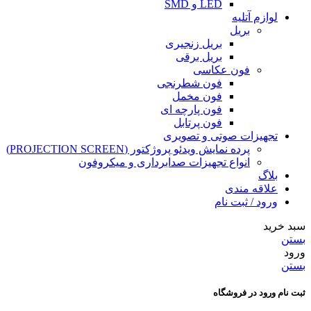
LED و SMD
لوازم آتلیه
بریل
بریل زنجیری
بریل برقی
فون عکاسی
فون شطرنجی
فون مخمل
فون پارچه ای
فون پرتابل
تجهیزات صوتی و تصویری
پرده نمایش ویدئو پروژکتور (PROJECTION SCREEN)
انواع تجهیزات صدابرداری و میکروفون
بلاگ
علاقه مندی
ورود / ثبت نام
سبد خرید
بستن
ورود
بستن
ثبت نام ورود در فروشگاه