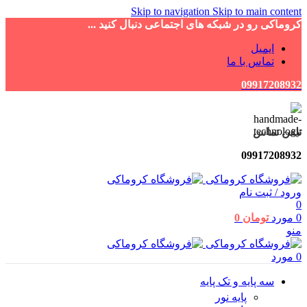
Skip to navigation
Skip to main content
کروماکی رو در شبکه های اجتماعی دنبال کنید ...
ایمیل
تماس با ما
09917208932
تلفن تماس
09917208932
ورود / ثبت نام
0
0
مورد
تومان
0
منو
0
مورد
سه پایه و تک پایه
پایه نور