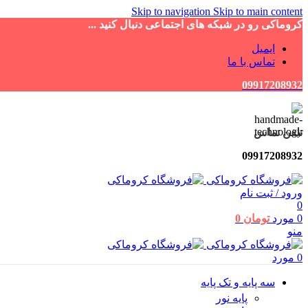
Skip to navigation
Skip to main content
کروماکی رو در شبکه های اجتماعی دنبال کنید ...
ایمیل
تماس با ما
09917208932
تلفن تماس
09917208932
ورود / ثبت نام
0
0
مورد
تومان
0
منو
0
مورد
سه پایه و تک پایه
پایه نور