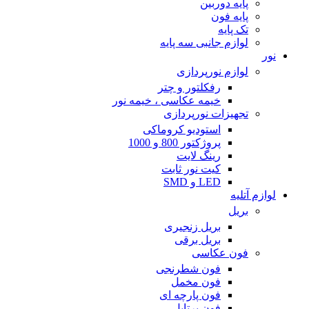
پایه دوربین
پایه فون
تک پایه
لوازم جانبی سه پایه
نور
لوازم نورپردازی
رفکلتور و چتر
خیمه عکاسی ، خیمه نور
تجهیزات نورپردازی
استودیو کروماکی
پروژکتور 800 و 1000
رینگ لایت
کیت نور ثابت
LED و SMD
لوازم آتلیه
بریل
بریل زنجیری
بریل برقی
فون عکاسی
فون شطرنجی
فون مخمل
فون پارچه ای
فون پرتابل