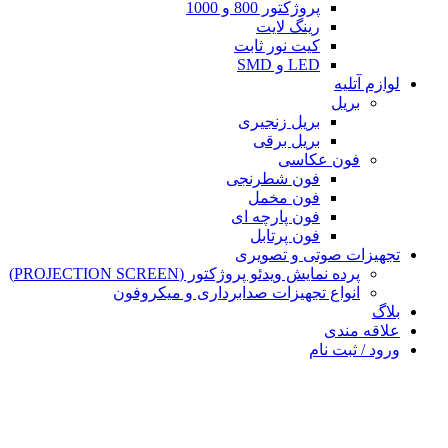
پروژکتور 800 و 1000
رینگ لایت
کیت نور ثابت
LED و SMD
لوازم آتلیه
بریل
بریل زنجیری
بریل برقی
فون عکاسی
فون شطرنجی
فون مخمل
فون پارچه ای
فون پرتابل
تجهیزات صوتی و تصویری
پرده نمایش ویدئو پروژکتور (PROJECTION SCREEN)
انواع تجهیزات صدابرداری و میکروفون
بلاگ
علاقه مندی
ورود / ثبت نام
سبد خرید
بستن
ورود
بستن