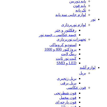
پایه دوربین
پایه فون
تک پایه
لوازم جانبی سه پایه
نور
لوازم نورپردازی
رفکلتور و چتر
خیمه عکاسی ، خیمه نور
تجهیزات نورپردازی
استودیو کروماکی
پروژکتور 800 و 1000
رینگ لایت
کیت نور ثابت
LED و SMD
لوازم آتلیه
بریل
بریل زنجیری
بریل برقی
فون عکاسی
فون شطرنجی
فون مخمل
فون پارچه ای
فون پرتابل