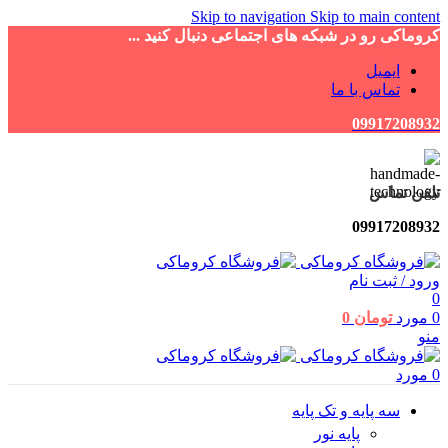
Skip to navigation
Skip to main content
کروماکی رو در شبکه های اجتماعی دنبال کنید ...
ایمیل
تماس با ما
09917208932
تلفن تماس
09917208932
ورود / ثبت نام
0
0
مورد
تومان
0
منو
0
مورد
سه پایه و تک پایه
پایه نور