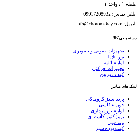
طبقه ۱ ، واحد ۱
تلفن تماس: 09917208932
ایمیل: info@choromakey.com
دسته بندی کالا
تجهیزات صوتی و تصویری
نور light
لوازم آتلیه
تجهیزات حرکتی
کیف دوربین
لینک های میانبر
پرده سبز کروماکی
فون عکاسی
لوازم نور پردازی
پروژکتور کاسه ای
پایه فون
کیت پرده سبز