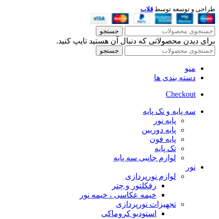
طراحی و توسعه توسط
قلاب
جستجو
برای دیدن محصولاتی که دنبال آن هستید تایپ کنید.
جستجو
منو
دسته بندی ها
Checkout
سه پایه و تک پایه
پایه نور
پایه دوربین
پایه فون
تک پایه
لوازم جانبی سه پایه
نور
لوازم نورپردازی
رفکلتور و چتر
خیمه عکاسی ، خیمه نور
تجهیزات نورپردازی
استودیو کروماکی