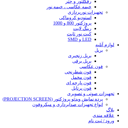
رفکلتور و چتر
خیمه عکاسی ، خیمه نور
تجهیزات نورپردازی
استودیو کروماکی
پروژکتور 800 و 1000
رینگ لایت
کیت نور ثابت
LED و SMD
لوازم آتلیه
بریل
بریل زنجیری
بریل برقی
فون عکاسی
فون شطرنجی
فون مخمل
فون پارچه ای
فون پرتابل
تجهیزات صوتی و تصویری
پرده نمایش ویدئو پروژکتور (PROJECTION SCREEN)
انواع تجهیزات صدابرداری و میکروفون
بلاگ
علاقه مندی
ورود / ثبت نام