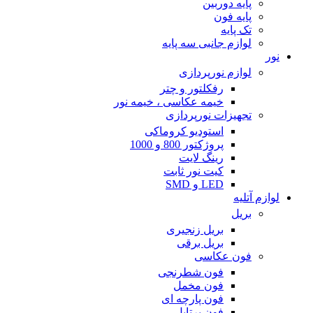
پایه دوربین
پایه فون
تک پایه
لوازم جانبی سه پایه
نور
لوازم نورپردازی
رفکلتور و چتر
خیمه عکاسی ، خیمه نور
تجهیزات نورپردازی
استودیو کروماکی
پروژکتور 800 و 1000
رینگ لایت
کیت نور ثابت
LED و SMD
لوازم آتلیه
بریل
بریل زنجیری
بریل برقی
فون عکاسی
فون شطرنجی
فون مخمل
فون پارچه ای
فون پرتابل