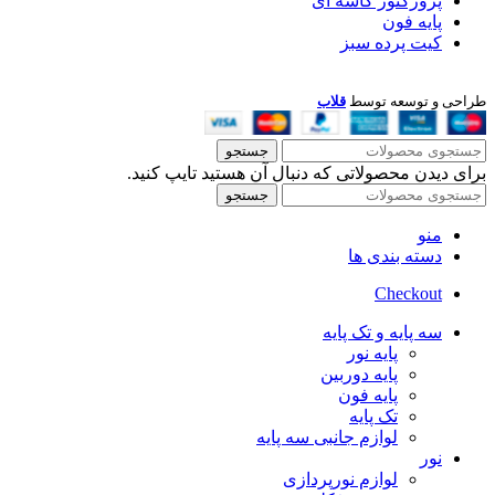
پروژکتور کاسه ای
پایه فون
کیت پرده سبز
طراحی و توسعه توسط
قلاب
جستجو
برای دیدن محصولاتی که دنبال آن هستید تایپ کنید.
جستجو
منو
دسته بندی ها
Checkout
سه پایه و تک پایه
پایه نور
پایه دوربین
پایه فون
تک پایه
لوازم جانبی سه پایه
نور
لوازم نورپردازی