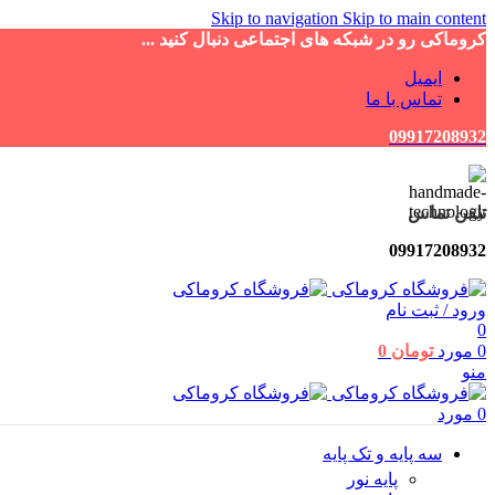
Skip to navigation
Skip to main content
کروماکی رو در شبکه های اجتماعی دنبال کنید ...
ایمیل
تماس با ما
09917208932
تلفن تماس
09917208932
ورود / ثبت نام
0
0
مورد
تومان
0
منو
0
مورد
سه پایه و تک پایه
پایه نور