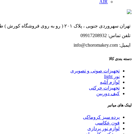
AIR
تهران سهروردی جنوبی ، پلاک ۲۰۱ ( رو به روی فروشگاه کورش ) طبقه ۱ ، واحد ۱
تلفن تماس: 09917208932
ایمیل: info@choromakey.com
دسته بندی کالا
تجهیزات صوتی و تصویری
نور light
لوازم آتلیه
تجهیزات حرکتی
کیف دوربین
لینک های میانبر
پرده سبز کروماکی
فون عکاسی
لوازم نور پردازی