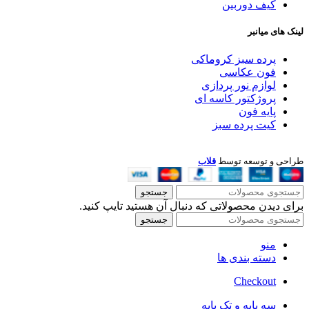
کیف دوربین
لینک های میانبر
پرده سبز کروماکی
فون عکاسی
لوازم نور پردازی
پروژکتور کاسه ای
پایه فون
کیت پرده سبز
طراحی و توسعه توسط
قلاب
جستجو
برای دیدن محصولاتی که دنبال آن هستید تایپ کنید.
جستجو
منو
دسته بندی ها
Checkout
سه پایه و تک پایه