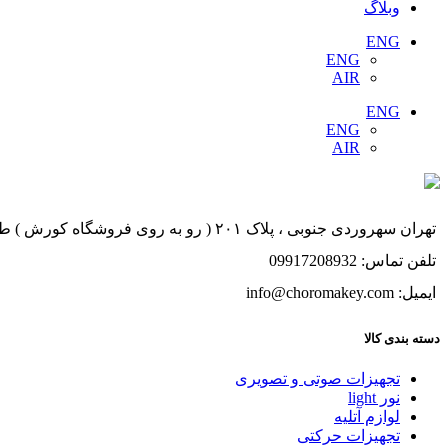
وبلاگ
ENG
ENG
AIR
ENG
ENG
AIR
تهران سهروردی جنوبی ، پلاک ۲۰۱ ( رو به روی فروشگاه کورش ) طبقه ۱ ، واحد ۱
تلفن تماس: 09917208932
ایمیل: info@choromakey.com
دسته بندی کالا
تجهیزات صوتی و تصویری
نور light
لوازم آتلیه
تجهیزات حرکتی