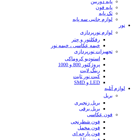
پایه دوربین
پایه فون
تک پایه
لوازم جانبی سه پایه
نور
لوازم نورپردازی
رفکلتور و چتر
خیمه عکاسی ، خیمه نور
تجهیزات نورپردازی
استودیو کروماکی
پروژکتور 800 و 1000
رینگ لایت
کیت نور ثابت
LED و SMD
لوازم آتلیه
بریل
بریل زنجیری
بریل برقی
فون عکاسی
فون شطرنجی
فون مخمل
فون پارچه ای
فون پرتابل