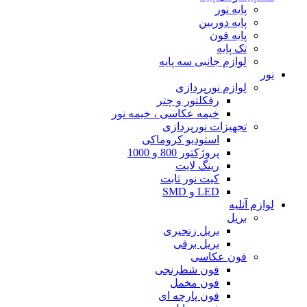
پایه نور
پایه دوربین
پایه فون
تک پایه
لوازم جانبی سه پایه
نور
لوازم نورپردازی
رفکلتور و چتر
خیمه عکاسی ، خیمه نور
تجهیزات نورپردازی
استودیو کروماکی
پروژکتور 800 و 1000
رینگ لایت
کیت نور ثابت
LED و SMD
لوازم آتلیه
بریل
بریل زنجیری
بریل برقی
فون عکاسی
فون شطرنجی
فون مخمل
فون پارچه ای