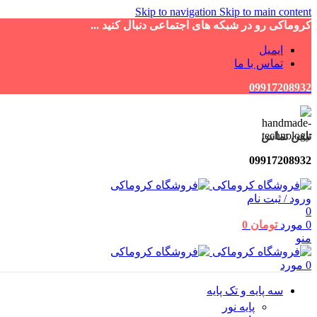
Skip to navigation
Skip to main content
کروماکی رو در شبکه های اجتماعی دنبال کنید ...
ایمیل
تماس با ما
09917208932
تلفن تماس
09917208932
ورود / ثبت نام
0
0
مورد
تومان
0
منو
0
مورد
سه پایه و تک پایه
پایه نور