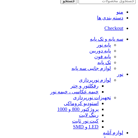
جستجو
منو
دسته بندی ها
Checkout
سه پایه و تک پایه
پایه نور
پایه دوربین
پایه فون
تک پایه
لوازم جانبی سه پایه
نور
لوازم نورپردازی
رفکلتور و چتر
خیمه عکاسی ، خیمه نور
تجهیزات نورپردازی
استودیو کروماکی
پروژکتور 800 و 1000
رینگ لایت
کیت نور ثابت
LED و SMD
لوازم آتلیه