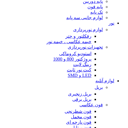
پایه دوربین
پایه فون
تک پایه
لوازم جانبی سه پایه
نور
لوازم نورپردازی
رفکلتور و چتر
خیمه عکاسی ، خیمه نور
تجهیزات نورپردازی
استودیو کروماکی
پروژکتور 800 و 1000
رینگ لایت
کیت نور ثابت
LED و SMD
لوازم آتلیه
بریل
بریل زنجیری
بریل برقی
فون عکاسی
فون شطرنجی
فون مخمل
فون پارچه ای
فون پرتابل