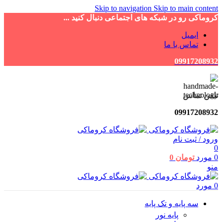
Skip to navigation
Skip to main content
کروماکی رو در شبکه های اجتماعی دنبال کنید ...
ایمیل
تماس با ما
09917208932
تلفن تماس
09917208932
ورود / ثبت نام
0
0
مورد
تومان
0
منو
0
مورد
سه پایه و تک پایه
پایه نور