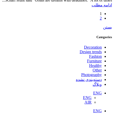
Scharf Hunt said “Goals are dreams with deadlines.” A lot of times...
ادامه مطلب
1
2
بستن
Categories
Decoration
Design trends
Fashion
Furniture
Healthy
Other
Photography
دسته‌بندی نشده
وبلاگ
ENG
ENG
AIR
ENG