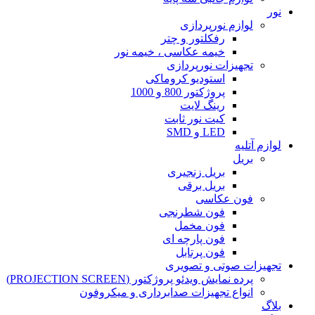
نور
لوازم نورپردازی
رفکلتور و چتر
خیمه عکاسی ، خیمه نور
تجهیزات نورپردازی
استودیو کروماکی
پروژکتور 800 و 1000
رینگ لایت
کیت نور ثابت
LED و SMD
لوازم آتلیه
بریل
بریل زنجیری
بریل برقی
فون عکاسی
فون شطرنجی
فون مخمل
فون پارچه ای
فون پرتابل
تجهیزات صوتی و تصویری
پرده نمایش ویدئو پروژکتور (PROJECTION SCREEN)
انواع تجهیزات صدابرداری و میکروفون
بلاگ