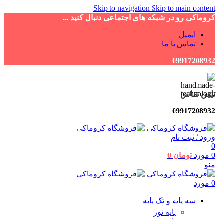
Skip to navigation
Skip to main content
کروماکی رو در شبکه های اجتماعی دنبال کنید ...
ایمیل
تماس با ما
09917208932
تلفن تماس
09917208932
ورود / ثبت نام
0
0
مورد
تومان
0
منو
0
مورد
سه پایه و تک پایه
پایه نور