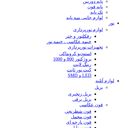
پایه دوربین
پایه فون
تک پایه
لوازم جانبی سه پایه
نور
لوازم نورپردازی
رفکلتور و چتر
خیمه عکاسی ، خیمه نور
تجهیزات نورپردازی
استودیو کروماکی
پروژکتور 800 و 1000
رینگ لایت
کیت نور ثابت
LED و SMD
لوازم آتلیه
بریل
بریل زنجیری
بریل برقی
فون عکاسی
فون شطرنجی
فون مخمل
فون پارچه ای
فون پرتابل