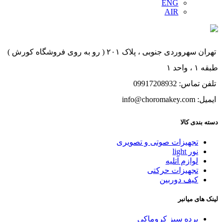
ENG
AIR
تهران سهروردی جنوبی ، پلاک ۲۰۱ ( رو به روی فروشگاه کورش )
طبقه ۱ ، واحد ۱
تلفن تماس: 09917208932
ایمیل: info@choromakey.com
دسته بندی کالا
تجهیزات صوتی و تصویری
نور light
لوازم آتلیه
تجهیزات حرکتی
کیف دوربین
لینک های میانبر
پرده سبز کروماکی