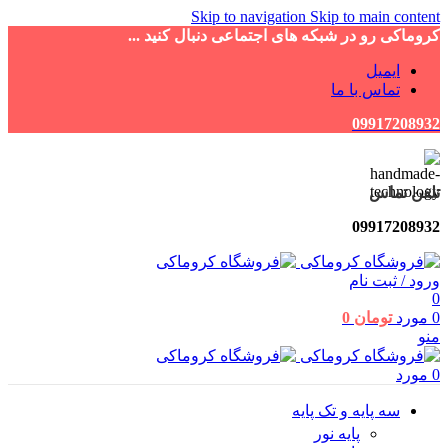
Skip to navigation
Skip to main content
کروماکی رو در شبکه های اجتماعی دنبال کنید ...
ایمیل
تماس با ما
09917208932
تلفن تماس
09917208932
ورود / ثبت نام
0
0
مورد
تومان
0
منو
0
مورد
سه پایه و تک پایه
پایه نور