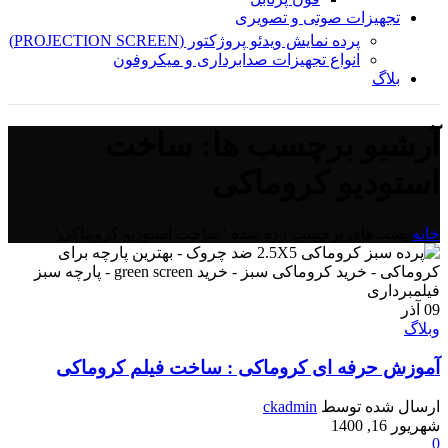
تجهیزات صوتی و تصویری
پرده نمایش ویدئو پروژکتور (PROJECTION SCREEN)
انواع تجهیزات صدابرداری و میکروفون
بلاگ
آرشیو برچسب ها: ساخت
استودیو کروماکی
خانه
/
پست‌های برچسب زده شده "ساخت استودیو کروماکی"
09
آذر
وبلاگ
آموزش حرفه ای کروماکی : ساخت فیلم کروماکی
ارسال شده توسط
ckadmin
شهریور 16, 1400
0