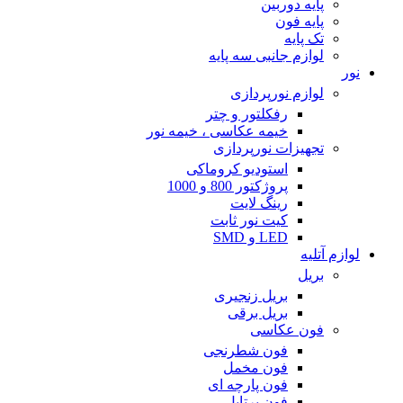
پایه دوربین
پایه فون
تک پایه
لوازم جانبی سه پایه
نور
لوازم نورپردازی
رفکلتور و چتر
خیمه عکاسی ، خیمه نور
تجهیزات نورپردازی
استودیو کروماکی
پروژکتور 800 و 1000
رینگ لایت
کیت نور ثابت
LED و SMD
لوازم آتلیه
بریل
بریل زنجیری
بریل برقی
فون عکاسی
فون شطرنجی
فون مخمل
فون پارچه ای
فون پرتابل