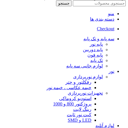
جستجو
منو
دسته بندی ها
Checkout
سه پایه و تک پایه
پایه نور
پایه دوربین
پایه فون
تک پایه
لوازم جانبی سه پایه
نور
لوازم نورپردازی
رفکلتور و چتر
خیمه عکاسی ، خیمه نور
تجهیزات نورپردازی
استودیو کروماکی
پروژکتور 800 و 1000
رینگ لایت
کیت نور ثابت
LED و SMD
لوازم آتلیه