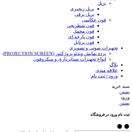
بریل
بریل زنجیری
بریل برقی
فون عکاسی
فون شطرنجی
فون مخمل
فون پارچه ای
فون پرتابل
تجهیزات صوتی و تصویری
پرده نمایش ویدئو پروژکتور (PROJECTION SCREEN)
انواع تجهیزات صدابرداری و میکروفون
بلاگ
علاقه مندی
ورود / ثبت نام
سبد خرید
بستن
ورود
بستن
ثبت نام ورود در فروشگاه