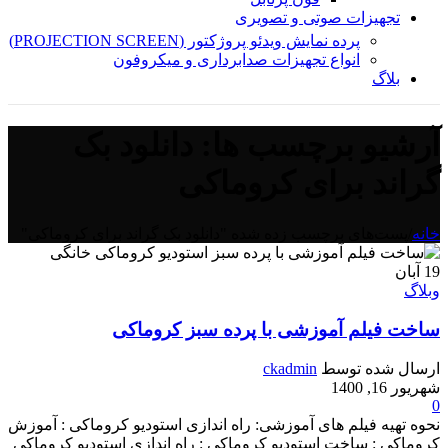
تجهیزات صوتی و تصویری
پرده نمایش ویدئو پروژکتور (PROJECTION SCREEN)
انواع تجهیزات صدابرداری و میکروفون
بلاگ
آرشیو برچسب ها: دانلود بک
گراند برای کروماکی
خانه
/
پست‌های برچسب زده شده "دانلود بک گراند برای کروماکی"
19
آبان
وبلاگ
ساخت فیلم آموزشی با پرده سبز کروماکی
ارسال شده توسط
ckadmin
شهریور 16, 1400
0
نحوه تهیه فیلم های آموزشی: راه اندازی استودیو کروماکی : آموزش
کروماکی : ساخت استودیو کروماکی : راه اندازی استودیو کروماکی