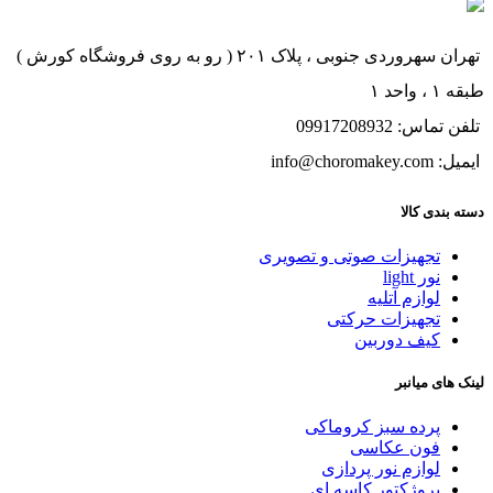
تهران سهروردی جنوبی ، پلاک ۲۰۱ ( رو به روی فروشگاه کورش )
طبقه ۱ ، واحد ۱
تلفن تماس: 09917208932
ایمیل: info@choromakey.com
دسته بندی کالا
تجهیزات صوتی و تصویری
نور light
لوازم آتلیه
تجهیزات حرکتی
کیف دوربین
لینک های میانبر
پرده سبز کروماکی
فون عکاسی
لوازم نور پردازی
پروژکتور کاسه ای