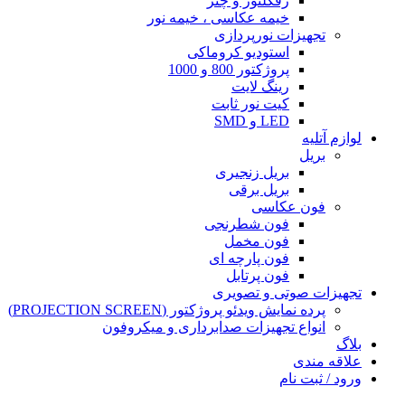
رفکلتور و چتر
خیمه عکاسی ، خیمه نور
تجهیزات نورپردازی
استودیو کروماکی
پروژکتور 800 و 1000
رینگ لایت
کیت نور ثابت
LED و SMD
لوازم آتلیه
بریل
بریل زنجیری
بریل برقی
فون عکاسی
فون شطرنجی
فون مخمل
فون پارچه ای
فون پرتابل
تجهیزات صوتی و تصویری
پرده نمایش ویدئو پروژکتور (PROJECTION SCREEN)
انواع تجهیزات صدابرداری و میکروفون
بلاگ
علاقه مندی
ورود / ثبت نام