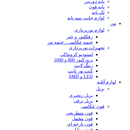
پایه دوربین
پایه فون
تک پایه
لوازم جانبی سه پایه
نور
لوازم نورپردازی
رفکلتور و چتر
خیمه عکاسی ، خیمه نور
تجهیزات نورپردازی
استودیو کروماکی
پروژکتور 800 و 1000
رینگ لایت
کیت نور ثابت
LED و SMD
لوازم آتلیه
بریل
بریل زنجیری
بریل برقی
فون عکاسی
فون شطرنجی
فون مخمل
فون پارچه ای
فون پرتابل