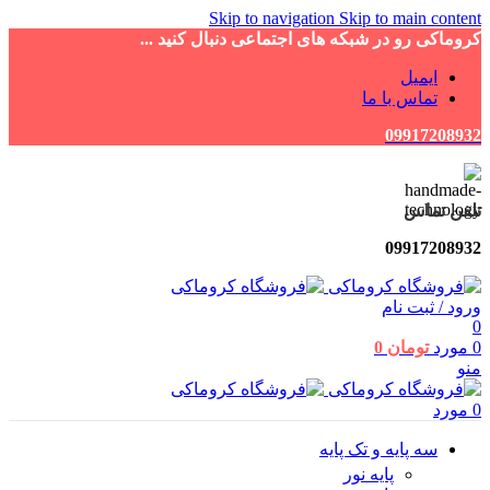
Skip to navigation
Skip to main content
کروماکی رو در شبکه های اجتماعی دنبال کنید ...
ایمیل
تماس با ما
09917208932
تلفن تماس
09917208932
ورود / ثبت نام
0
0
مورد
تومان
0
منو
0
مورد
سه پایه و تک پایه
پایه نور