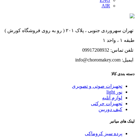
ENG
AIR
تهران سهروردی جنوبی ، پلاک ۲۰۱ ( رو به روی فروشگاه کورش )
طبقه ۱ ، واحد ۱
تلفن تماس: 09917208932
ایمیل: info@choromakey.com
دسته بندی کالا
تجهیزات صوتی و تصویری
نور light
لوازم آتلیه
تجهیزات حرکتی
کیف دوربین
لینک های میانبر
پرده سبز کروماکی