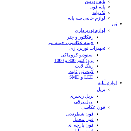
پایه دوربین
پایه فون
تک پایه
لوازم جانبی سه پایه
نور
لوازم نورپردازی
رفکلتور و چتر
خیمه عکاسی ، خیمه نور
تجهیزات نورپردازی
استودیو کروماکی
پروژکتور 800 و 1000
رینگ لایت
کیت نور ثابت
LED و SMD
لوازم آتلیه
بریل
بریل زنجیری
بریل برقی
فون عکاسی
فون شطرنجی
فون مخمل
فون پارچه ای
فون پرتابل