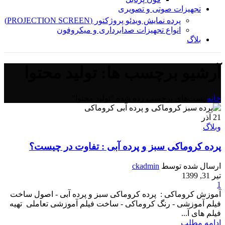
تجهیزات صوتی و تصویری
پرده نمایش ویدئو پروژکتور (PROJECTION SCREEN)
انواع تجهیزات صدابرداری و میکروفون
بلاگ
آرشیو برچسب ها: تولید محتوا
خانه
/
پست‌های برچسب زده شده "تولید محتوا"
21
آذر
وبلاگ
پرده کروماکی سبز و پرده آبی : تفاوت در چیست؟
ارسال شده توسط
ckadmin
تیر 31, 1399
1
آموزش کروماکی : پرده کروماکی سبز و پرده آبی - اصول ساخت
فیلم آموزشی - رنگ کروماکی - ساخت فیلم آموزشی تعاملی تهیه
فیلم های آ...
ادامه مطلب