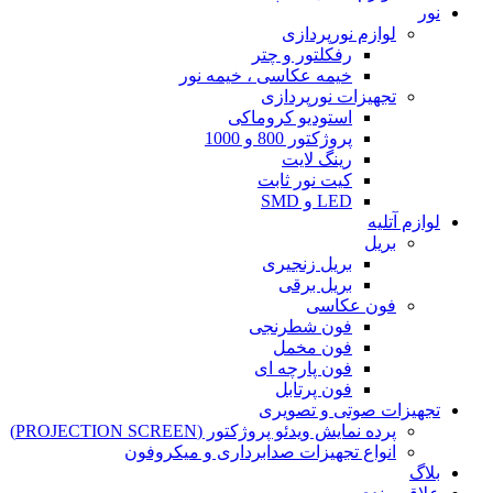
نور
لوازم نورپردازی
رفکلتور و چتر
خیمه عکاسی ، خیمه نور
تجهیزات نورپردازی
استودیو کروماکی
پروژکتور 800 و 1000
رینگ لایت
کیت نور ثابت
LED و SMD
لوازم آتلیه
بریل
بریل زنجیری
بریل برقی
فون عکاسی
فون شطرنجی
فون مخمل
فون پارچه ای
فون پرتابل
تجهیزات صوتی و تصویری
پرده نمایش ویدئو پروژکتور (PROJECTION SCREEN)
انواع تجهیزات صدابرداری و میکروفون
بلاگ