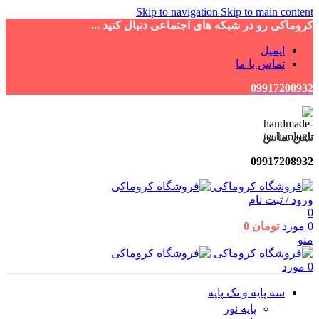
Skip to navigation
Skip to main content
کروماکی رو در شبکه های اجتماعی دنبال کنید ...
ایمیل
تماس با ما
09917208932
تلفن تماس
09917208932
ورود / ثبت نام
0
0
مورد
تومان
0
منو
0
مورد
سه پایه و تک پایه
پایه نور