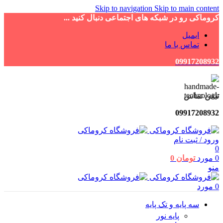
Skip to navigation
Skip to main content
کروماکی رو در شبکه های اجتماعی دنبال کنید ...
ایمیل
تماس با ما
09917208932
تلفن تماس
09917208932
ورود / ثبت نام
0
0
مورد
تومان
0
منو
0
مورد
سه پایه و تک پایه
پایه نور