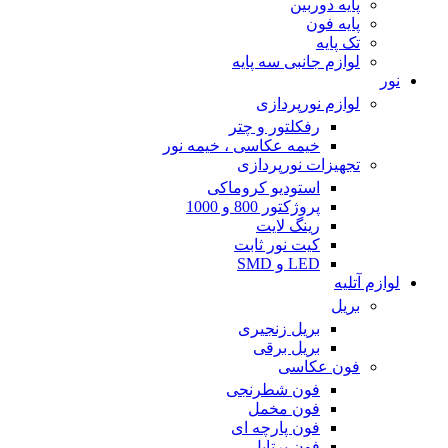
پایه دوربین
پایه فون
تک پایه
لوازم جانبی سه پایه
نور
لوازم نورپردازی
رفکلتور و چتر
خیمه عکاسی ، خیمه نور
تجهیزات نورپردازی
استودیو کروماکی
پروژکتور 800 و 1000
رینگ لایت
کیت نور ثابت
LED و SMD
لوازم آتلیه
بریل
بریل زنجیری
بریل برقی
فون عکاسی
فون شطرنجی
فون مخمل
فون پارچه ای
فون پرتابل