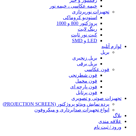
رفکلتور و چتر
خیمه عکاسی ، خیمه نور
تجهیزات نورپردازی
استودیو کروماکی
پروژکتور 800 و 1000
رینگ لایت
کیت نور ثابت
LED و SMD
لوازم آتلیه
بریل
بریل زنجیری
بریل برقی
فون عکاسی
فون شطرنجی
فون مخمل
فون پارچه ای
فون پرتابل
تجهیزات صوتی و تصویری
پرده نمایش ویدئو پروژکتور (PROJECTION SCREEN)
انواع تجهیزات صدابرداری و میکروفون
بلاگ
علاقه مندی
ورود / ثبت نام