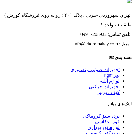
تهران سهروردی جنوبی ، پلاک ۲۰۱ ( رو به روی فروشگاه کورش )
طبقه ۱ ، واحد ۱
تلفن تماس: 09917208932
ایمیل: info@choromakey.com
دسته بندی کالا
تجهیزات صوتی و تصویری
نور light
لوازم آتلیه
تجهیزات حرکتی
کیف دوربین
لینک های میانبر
پرده سبز کروماکی
فون عکاسی
لوازم نور پردازی
پروژکتور کاسه ای