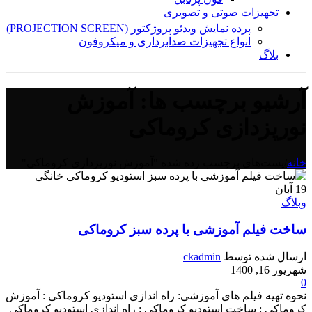
تجهیزات صوتی و تصویری
پرده نمایش ویدئو پروژکتور (PROJECTION SCREEN)
انواع تجهیزات صدابرداری و میکروفون
بلاگ
آرشیو برچسب ها: آموزش
نورپزدازی کروماکی
خانه
/
پست‌های برچسب زده شده "آموزش نورپزدازی کروماکی"
19
آبان
وبلاگ
ساخت فیلم آموزشی با پرده سبز کروماکی
ارسال شده توسط
ckadmin
شهریور 16, 1400
0
نحوه تهیه فیلم های آموزشی: راه اندازی استودیو کروماکی : آموزش
کروماکی : ساخت استودیو کروماکی : راه اندازی استودیو کروماکی