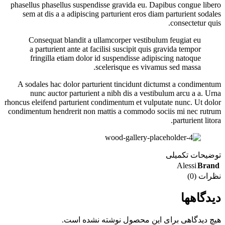
phasellus phasellus suspendisse gravida eu. Dapibus congue libero
sem at dis a a adipiscing parturient eros diam parturient sodales
consectetur quis.
Consequat blandit a ullamcorper vestibulum feugiat eu
a parturient ante at facilisi suscipit quis gravida tempor
fringilla etiam dolor id suspendisse adipiscing natoque
scelerisque es vivamus sed massa.
A sodales hac dolor parturient tincidunt dictumst a condimentum
nunc auctor parturient a nibh dis a vestibulum arcu a a. Urna
rhoncus eleifend parturient condimentum et vulputate nunc. Ut dolor
condimentum hendrerit non mattis a commodo sociis mi nec rutrum
parturient litora.
توضیحات تکمیلی
Alessi
Brand
نظرات (0)
دیدگاهها
هیچ دیدگاهی برای این محصول نوشته نشده است.