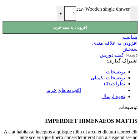
Wooden single drawer عدد
+
-
افزودن به سبد خرید
مقايسه
افزودن به علاقه مندی
سنجش
دسته:
کیف دوربین
اشتراک گذاری:
توضیحات
توضیحات تکمیلی
نظرات (0)
تجربه های خرید
نحوه ارسال
توضیحات
IMPERDIET HIMENAEOS MATTIS
A a at habitasse inceptos a quisque nibh ut arcu et dictum laoreet elit
ante scelerisque libero consectetur erat non a suspendisse ad