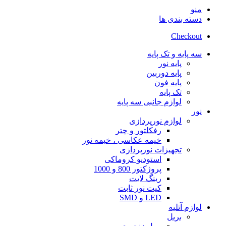
منو
دسته بندی ها
Checkout
سه پایه و تک پایه
پایه نور
پایه دوربین
پایه فون
تک پایه
لوازم جانبی سه پایه
نور
لوازم نورپردازی
رفکلتور و چتر
خیمه عکاسی ، خیمه نور
تجهیزات نورپردازی
استودیو کروماکی
پروژکتور 800 و 1000
رینگ لایت
کیت نور ثابت
LED و SMD
لوازم آتلیه
بریل