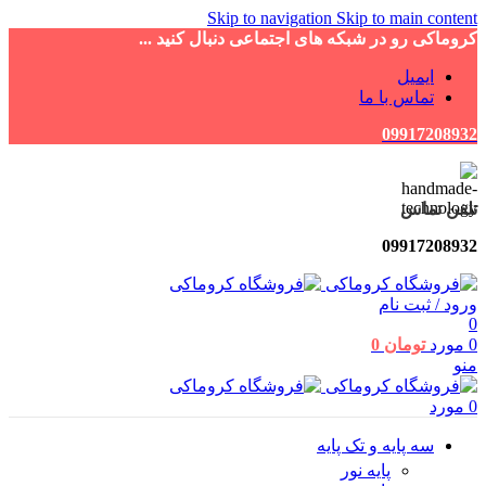
Skip to navigation
Skip to main content
کروماکی رو در شبکه های اجتماعی دنبال کنید ...
ایمیل
تماس با ما
09917208932
تلفن تماس
09917208932
ورود / ثبت نام
0
0
مورد
تومان
0
منو
0
مورد
سه پایه و تک پایه
پایه نور