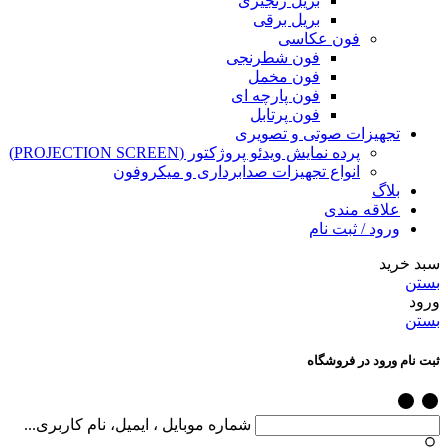
بریل زنجیری
بریل برقی
فون عکاسی
فون شطرنجی
فون مخمل
فون پارچه ای
فون پرتابل
تجهیزات صوتی و تصویری
پرده نمایش ویدئو پروژکتور (PROJECTION SCREEN)
انواع تجهیزات صدابرداری و میکروفون
بلاگ
علاقه مندی
ورود / ثبت نام
سبد خرید
بستن
ورود
بستن
ثبت نام ورود در فروشگاه
شماره موبایل ، ایمیل، نام کاربری...