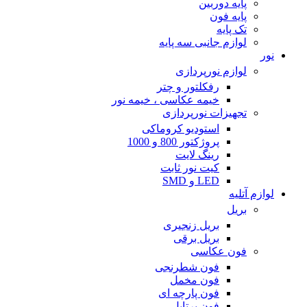
پایه دوربین
پایه فون
تک پایه
لوازم جانبی سه پایه
نور
لوازم نورپردازی
رفکلتور و چتر
خیمه عکاسی ، خیمه نور
تجهیزات نورپردازی
استودیو کروماکی
پروژکتور 800 و 1000
رینگ لایت
کیت نور ثابت
LED و SMD
لوازم آتلیه
بریل
بریل زنجیری
بریل برقی
فون عکاسی
فون شطرنجی
فون مخمل
فون پارچه ای
فون پرتابل