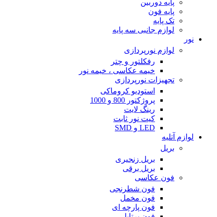
پایه دوربین
پایه فون
تک پایه
لوازم جانبی سه پایه
نور
لوازم نورپردازی
رفکلتور و چتر
خیمه عکاسی ، خیمه نور
تجهیزات نورپردازی
استودیو کروماکی
پروژکتور 800 و 1000
رینگ لایت
کیت نور ثابت
LED و SMD
لوازم آتلیه
بریل
بریل زنجیری
بریل برقی
فون عکاسی
فون شطرنجی
فون مخمل
فون پارچه ای
فون پرتابل