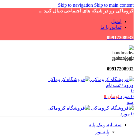
Skip to navigation
Skip to main content
کروماکی رو در شبکه های اجتماعی دنبال کنید ...
ایمیل
تماس با ما
09917208932
تلفن تماس
09917208932
ورود / ثبت نام
0
0
مورد
تومان
0
منو
0
مورد
سه پایه و تک پایه
پایه نور