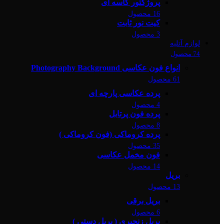
پروژکتور کاسه ای
16 محصول
کیت نور ثابت
3 محصول
لوازم آتلیه
74 محصول
انواع فون عکاسی Photography Background
61 محصول
پرده عکاسی پارچه ای
4 محصول
پرده فون پرتابل
8 محصول
پرده کروماکی (فون کروماکی )
35 محصول
فون مخمل عکاسی
14 محصول
بریل
13 محصول
بریل برقی
6 محصول
بریل زنجیری ( بریل دستی )