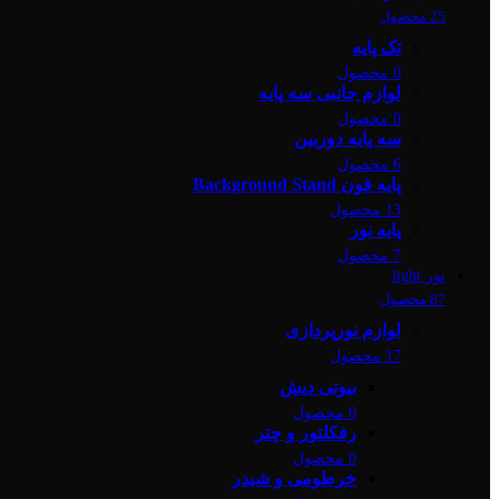
25 محصول
تک پایه
0 محصول
لوازم جانبی سه پایه
0 محصول
سه پایه دوربین
6 محصول
پایه فون Background Stand
13 محصول
پایه نور
7 محصول
نور light
87 محصول
لوازم نورپردازی
17 محصول
بیوتی دیش
0 محصول
رفکلتور و چتر
0 محصول
خرطومی و شیدر