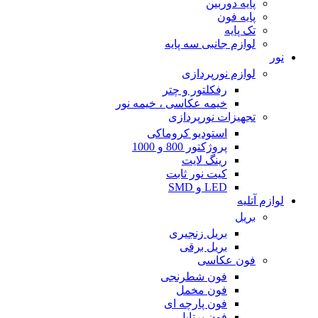
پایه دوربین
پایه فون
تک پایه
لوازم جانبی سه پایه
نور
لوازم نورپردازی
رفکلتور و چتر
خیمه عکاسی ، خیمه نور
تجهیزات نورپردازی
استودیو کروماکی
پروژکتور 800 و 1000
رینگ لایت
کیت نور ثابت
LED و SMD
لوازم آتلیه
بریل
بریل زنجیری
بریل برقی
فون عکاسی
فون شطرنجی
فون مخمل
فون پارچه ای
فون پرتابل