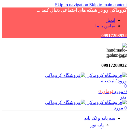
Skip to navigation
Skip to main content
کروماکی رو در شبکه های اجتماعی دنبال کنید ...
ایمیل
تماس با ما
09917208932
تلفن تماس
09917208932
ورود / ثبت نام
0
0
مورد
تومان
0
منو
0
مورد
سه پایه و تک پایه
پایه نور