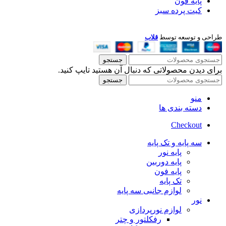
پایه فون
کیت پرده سبز
طراحی و توسعه توسط
قلاب
جستجو
برای دیدن محصولاتی که دنبال آن هستید تایپ کنید.
جستجو
منو
دسته بندی ها
Checkout
سه پایه و تک پایه
پایه نور
پایه دوربین
پایه فون
تک پایه
لوازم جانبی سه پایه
نور
لوازم نورپردازی
رفکلتور و چتر