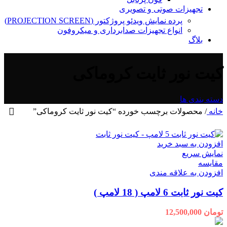
تجهیزات صوتی و تصویری
پرده نمایش ویدئو پروژکتور (PROJECTION SCREEN)
انواع تجهیزات صدابرداری و میکروفون
بلاگ
کیت نور ثایت کروماکی
دسته بندی ها
خانه
/
محصولات برچسب خورده “کیت نور ثایت کروماکی”
افزودن به سبد خرید
نمایش سریع
مقايسه
افزودن به علاقه مندی
کیت نور ثابت 6 لامپ ( 18 لامپ )
تومان
12,500,000