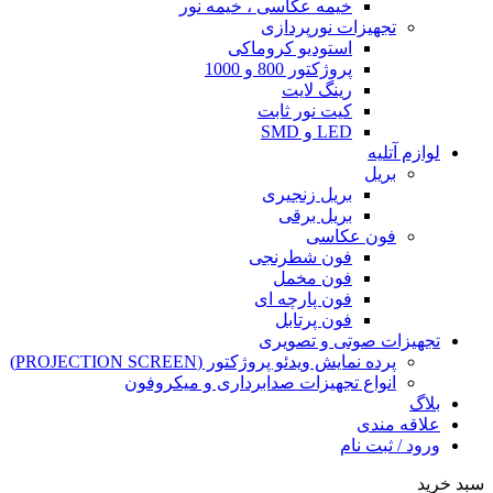
خیمه عکاسی ، خیمه نور
تجهیزات نورپردازی
استودیو کروماکی
پروژکتور 800 و 1000
رینگ لایت
کیت نور ثابت
LED و SMD
لوازم آتلیه
بریل
بریل زنجیری
بریل برقی
فون عکاسی
فون شطرنجی
فون مخمل
فون پارچه ای
فون پرتابل
تجهیزات صوتی و تصویری
پرده نمایش ویدئو پروژکتور (PROJECTION SCREEN)
انواع تجهیزات صدابرداری و میکروفون
بلاگ
علاقه مندی
ورود / ثبت نام
سبد خرید