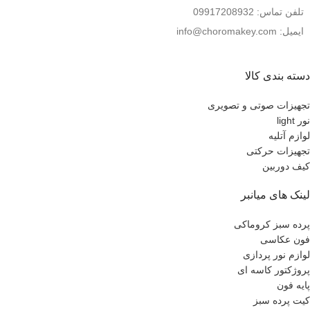
تلفن تماس: 09917208932
ایمیل: info@choromakey.com
دسته بندی کالا
تجهیزات صوتی و تصویری
نور light
لوازم آتلیه
تجهیزات حرکتی
کیف دوربین
لینک های میانبر
پرده سبز کروماکی
فون عکاسی
لوازم نور پردازی
پروژکتور کاسه ای
پایه فون
کیت پرده سبز