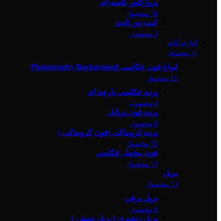
پروژکتور کاسه ای
16 محصول
کیت نور ثابت
3 محصول
لوازم آتلیه
74 محصول
انواع فون عکاسی Photography Background
61 محصول
پرده عکاسی پارچه ای
4 محصول
پرده فون پرتابل
8 محصول
پرده کروماکی (فون کروماکی )
35 محصول
فون مخمل عکاسی
14 محصول
بریل
13 محصول
بریل برقی
6 محصول
بریل زنجیری ( بریل دستی )