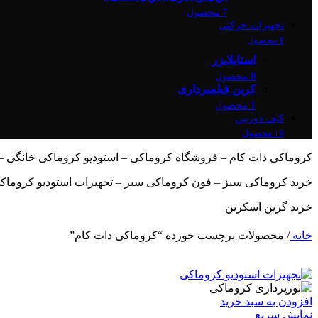
7 محصول
تجهیزات حرکتی
1 محصول
استابلایزر
0 محصول
کرین فیلمبرداری
1 محصول
کیف دوربین
19 محصول
کروماکی دات کام – فروشگاه کروماکی – استودیو کروماکی خانگی –
خرید کروماکی سبز – فون کروماکی سبز – تجهیزات استودیو کروماک
خرید گرین اسکرین
خانه
/
محصولات برچسب خورده “کروماکی دات کام”
افزودن به سبد خرید
نمایش سریع