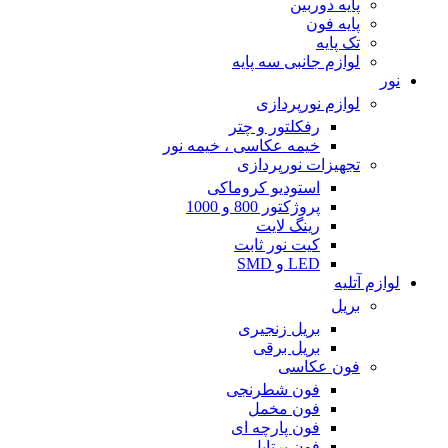
پایه دوربین
پایه فون
تک پایه
لوازم جانبی سه پایه
نور
لوازم نورپردازی
رفکلتور و چتر
خیمه عکاسی ، خیمه نور
تجهیزات نورپردازی
استودیو کروماکی
پروژکتور 800 و 1000
رینگ لایت
کیت نور ثابت
LED و SMD
لوازم آتلیه
بریل
بریل زنجیری
بریل برقی
فون عکاسی
فون شطرنجی
فون مخمل
فون پارچه ای
فون پرتابل