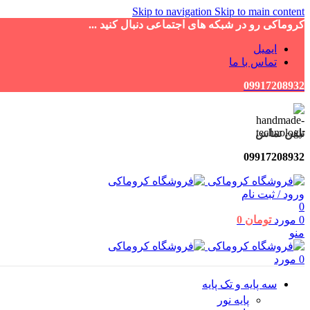
Skip to navigation
Skip to main content
کروماکی رو در شبکه های اجتماعی دنبال کنید ...
ایمیل
تماس با ما
09917208932
تلفن تماس
09917208932
ورود / ثبت نام
0
0
مورد
تومان
0
منو
0
مورد
سه پایه و تک پایه
پایه نور