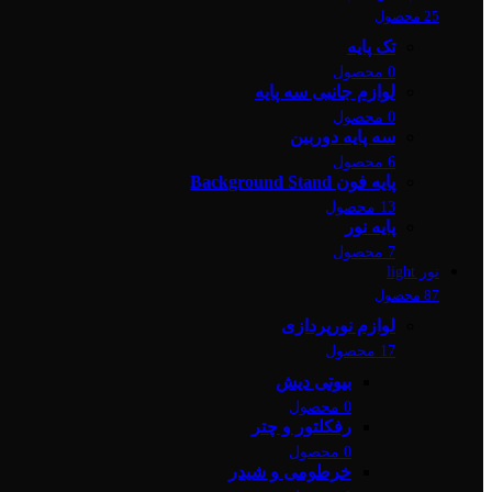
25 محصول
تک پایه
0 محصول
لوازم جانبی سه پایه
0 محصول
سه پایه دوربین
6 محصول
پایه فون Background Stand
13 محصول
پایه نور
7 محصول
نور light
87 محصول
لوازم نورپردازی
17 محصول
بیوتی دیش
0 محصول
رفکلتور و چتر
0 محصول
خرطومی و شیدر