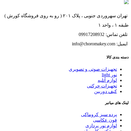
تهران سهروردی جنوبی ، پلاک ۲۰۱ ( رو به روی فروشگاه کورش )
طبقه ۱ ، واحد ۱
تلفن تماس: 09917208932
ایمیل: info@choromakey.com
دسته بندی کالا
تجهیزات صوتی و تصویری
نور light
لوازم آتلیه
تجهیزات حرکتی
کیف دوربین
لینک های میانبر
پرده سبز کروماکی
فون عکاسی
لوازم نور پردازی