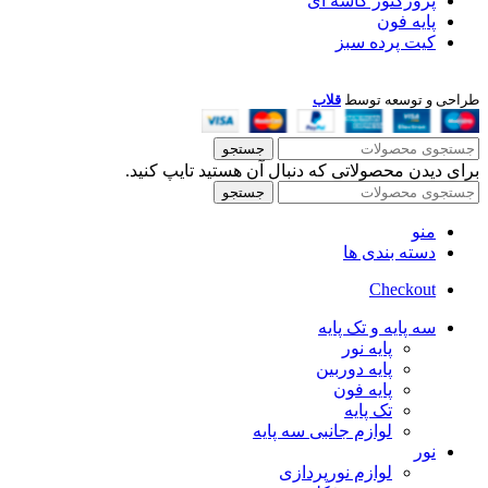
پروژکتور کاسه ای
پایه فون
کیت پرده سبز
طراحی و توسعه توسط
قلاب
جستجو
برای دیدن محصولاتی که دنبال آن هستید تایپ کنید.
جستجو
منو
دسته بندی ها
Checkout
سه پایه و تک پایه
پایه نور
پایه دوربین
پایه فون
تک پایه
لوازم جانبی سه پایه
نور
لوازم نورپردازی