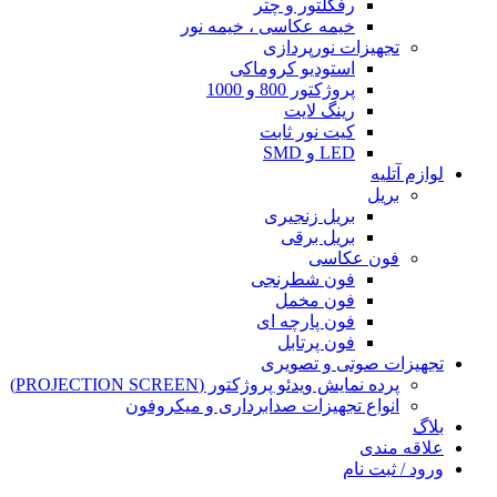
رفکلتور و چتر
خیمه عکاسی ، خیمه نور
تجهیزات نورپردازی
استودیو کروماکی
پروژکتور 800 و 1000
رینگ لایت
کیت نور ثابت
LED و SMD
لوازم آتلیه
بریل
بریل زنجیری
بریل برقی
فون عکاسی
فون شطرنجی
فون مخمل
فون پارچه ای
فون پرتابل
تجهیزات صوتی و تصویری
پرده نمایش ویدئو پروژکتور (PROJECTION SCREEN)
انواع تجهیزات صدابرداری و میکروفون
بلاگ
علاقه مندی
ورود / ثبت نام