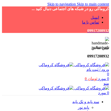
Skip to navigation
Skip to main content
کروماکی رو در شبکه های اجتماعی دنبال کنید ...
ایمیل
تماس با ما
09917208932
تلفن تماس
09917208932
ورود / ثبت نام
0
0
مورد
تومان
0
منو
0
مورد
سه پایه و تک پایه
پایه نور