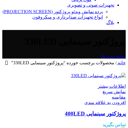
تجهیزات صوتی و تصویری
پرده نمایش ویدئو پروژکتور (PROJECTION SCREEN)
انواع تجهیزات صدابرداری و میکروفون
بلاگ
پروژکتور سینمایی 330LED
دسته بندی ها
خانه
/
محصولات برچسب خورده “پروژکتور سینمایی 330LED”
اطلاعات بیشتر
نمایش سریع
مقايسه
افزودن به علاقه مندی
پروژکتور سینمایی 400LED
تماس بگیرید