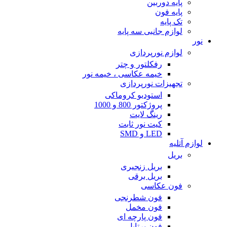
پایه دوربین
پایه فون
تک پایه
لوازم جانبی سه پایه
نور
لوازم نورپردازی
رفکلتور و چتر
خیمه عکاسی ، خیمه نور
تجهیزات نورپردازی
استودیو کروماکی
پروژکتور 800 و 1000
رینگ لایت
کیت نور ثابت
LED و SMD
لوازم آتلیه
بریل
بریل زنجیری
بریل برقی
فون عکاسی
فون شطرنجی
فون مخمل
فون پارچه ای
فون پرتابل