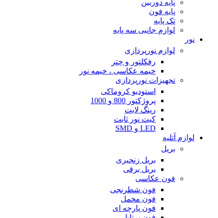
پایه دوربین
پایه فون
تک پایه
لوازم جانبی سه پایه
نور
لوازم نورپردازی
رفکلتور و چتر
خیمه عکاسی ، خیمه نور
تجهیزات نورپردازی
استودیو کروماکی
پروژکتور 800 و 1000
رینگ لایت
کیت نور ثابت
LED و SMD
لوازم آتلیه
بریل
بریل زنجیری
بریل برقی
فون عکاسی
فون شطرنجی
فون مخمل
فون پارچه ای
فون پرتابل