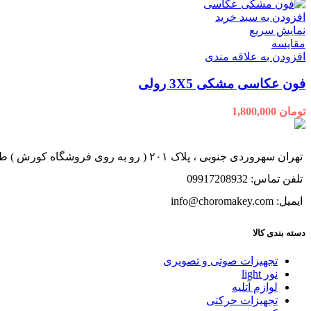
افزودن به سبد خرید
نمایش سریع
مقايسه
افزودن به علاقه مندی
فون عکاسی مشکی 3X5 رولی
تومان
1,800,000
تهران سهروردی جنوبی ، پلاک ۲۰۱ ( رو به روی فروشگاه کورش ) طبقه ۱ ، واحد ۱
تلفن تماس: 09917208932
ایمیل: info@choromakey.com
دسته بندی کالا
تجهیزات صوتی و تصویری
نور light
لوازم آتلیه
تجهیزات حرکتی