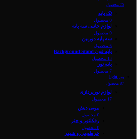
25 محصول
تک پایه
0 محصول
لوازم جانبی سه پایه
0 محصول
سه پایه دوربین
6 محصول
پایه فون Background Stand
13 محصول
پایه نور
7 محصول
نور light
87 محصول
لوازم نورپردازی
17 محصول
بیوتی دیش
0 محصول
رفکلتور و چتر
0 محصول
خرطومی و شیدر