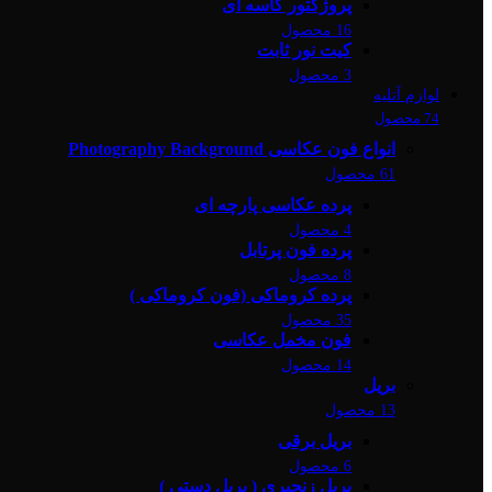
پروژکتور کاسه ای
16 محصول
کیت نور ثابت
3 محصول
لوازم آتلیه
74 محصول
انواع فون عکاسی Photography Background
61 محصول
پرده عکاسی پارچه ای
4 محصول
پرده فون پرتابل
8 محصول
پرده کروماکی (فون کروماکی )
35 محصول
فون مخمل عکاسی
14 محصول
بریل
13 محصول
بریل برقی
6 محصول
بریل زنجیری ( بریل دستی )