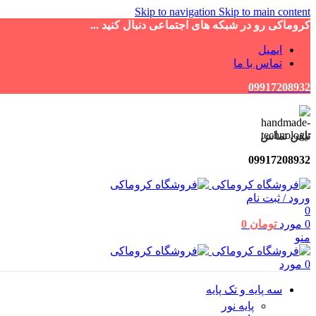
Skip to navigation
Skip to main content
کروماکی رو در شبکه های اجتماعی دنبال کنید ...
ایمیل
تماس با ما
09917208932
تلفن تماس
09917208932
ورود / ثبت نام
0
0
مورد
تومان
0
منو
0
مورد
سه پایه و تک پایه
پایه نور