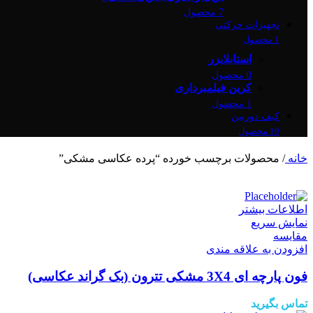
7 محصول
تجهیزات حرکتی
1 محصول
استابلایزر
0 محصول
کرین فیلمبرداری
1 محصول
کیف دوربین
19 محصول
خانه
/
محصولات برچسب خورده “پرده عکاسی مشکی”
اطلاعات بیشتر
نمایش سریع
مقايسه
افزودن به علاقه مندی
فون پارچه ای 3X4 مشکی تترون (بک گراند عکاسی)
تماس بگیرید