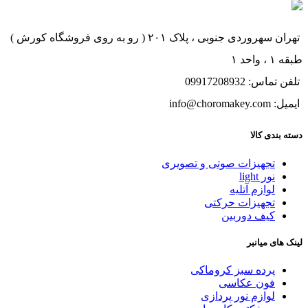
تهران سهروردی جنوبی ، پلاک ۲۰۱ ( رو به روی فروشگاه کورش )
طبقه ۱ ، واحد ۱
تلفن تماس: 09917208932
ایمیل: info@choromakey.com
دسته بندی کالا
تجهیزات صوتی و تصویری
نور light
لوازم آتلیه
تجهیزات حرکتی
کیف دوربین
لینک های میانبر
پرده سبز کروماکی
فون عکاسی
لوازم نور پردازی