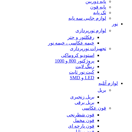
پایه دوربین
پایه فون
تک پایه
لوازم جانبی سه پایه
نور
لوازم نورپردازی
رفکلتور و چتر
خیمه عکاسی ، خیمه نور
تجهیزات نورپردازی
استودیو کروماکی
پروژکتور 800 و 1000
رینگ لایت
کیت نور ثابت
LED و SMD
لوازم آتلیه
بریل
بریل زنجیری
بریل برقی
فون عکاسی
فون شطرنجی
فون مخمل
فون پارچه ای
فون پرتابل