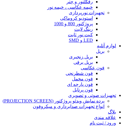
رفکلتور و چتر
خیمه عکاسی ، خیمه نور
تجهیزات نورپردازی
استودیو کروماکی
پروژکتور 800 و 1000
رینگ لایت
کیت نور ثابت
LED و SMD
لوازم آتلیه
بریل
بریل زنجیری
بریل برقی
فون عکاسی
فون شطرنجی
فون مخمل
فون پارچه ای
فون پرتابل
تجهیزات صوتی و تصویری
پرده نمایش ویدئو پروژکتور (PROJECTION SCREEN)
انواع تجهیزات صدابرداری و میکروفون
بلاگ
علاقه مندی
ورود / ثبت نام