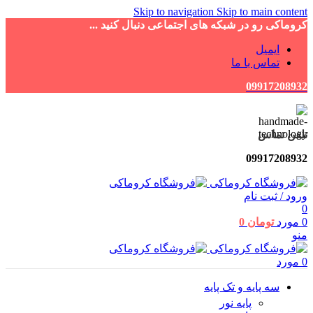
Skip to navigation
Skip to main content
کروماکی رو در شبکه های اجتماعی دنبال کنید ...
ایمیل
تماس با ما
09917208932
تلفن تماس
09917208932
ورود / ثبت نام
0
0
مورد
تومان
0
منو
0
مورد
سه پایه و تک پایه
پایه نور