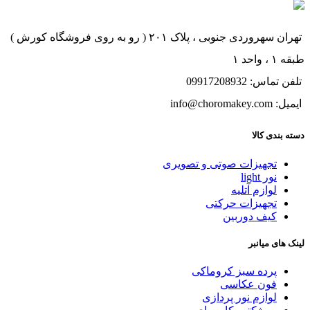
تهران سهروردی جنوبی ، پلاک ۲۰۱ ( رو به روی فروشگاه کورش )
طبقه ۱ ، واحد ۱
تلفن تماس: 09917208932
ایمیل: info@choromakey.com
دسته بندی کالا
تجهیزات صوتی و تصویری
نور light
لوازم آتلیه
تجهیزات حرکتی
کیف دوربین
لینک های میانبر
پرده سبز کروماکی
فون عکاسی
لوازم نور پردازی