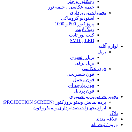
رفکلتور و چتر
خیمه عکاسی ، خیمه نور
تجهیزات نورپردازی
استودیو کروماکی
پروژکتور 800 و 1000
رینگ لایت
کیت نور ثابت
LED و SMD
لوازم آتلیه
بریل
بریل زنجیری
بریل برقی
فون عکاسی
فون شطرنجی
فون مخمل
فون پارچه ای
فون پرتابل
تجهیزات صوتی و تصویری
پرده نمایش ویدئو پروژکتور (PROJECTION SCREEN)
انواع تجهیزات صدابرداری و میکروفون
بلاگ
علاقه مندی
ورود / ثبت نام