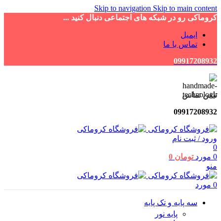
Skip to navigation
Skip to main content
کروماکی رو در شبکه های اجتماعی دنبال کنید ...
ایمیل
تماس با ما
09917208932
تلفن تماس
09917208932
ورود / ثبت نام
0
0
مورد
تومان
0
منو
0
مورد
سه پایه و تک پایه
پایه نور