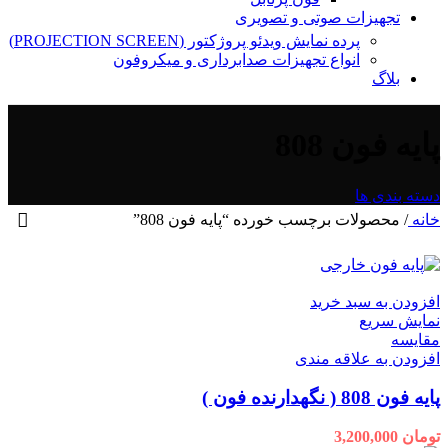
تجهیزات صوتی و تصویری
پرده نمایش ویدئو پروژکتور (PROJECTION SCREEN)
انواع تجهیزات صدابرداری و میکروفون
بلاگ
پایه فون 808
دسته بندی ها
خانه
/
محصولات برچسب خورده “پایه فون 808”
افزودن به سبد خرید
نمایش سریع
مقايسه
افزودن به علاقه مندی
پایه فون 808 ( نگهدارنده فون )
تومان
3,200,000