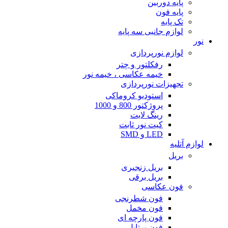
پایه دوربین
پایه فون
تک پایه
لوازم جانبی سه پایه
نور
لوازم نورپردازی
رفکلتور و چتر
خیمه عکاسی ، خیمه نور
تجهیزات نورپردازی
استودیو کروماکی
پروژکتور 800 و 1000
رینگ لایت
کیت نور ثابت
LED و SMD
لوازم آتلیه
بریل
بریل زنجیری
بریل برقی
فون عکاسی
فون شطرنجی
فون مخمل
فون پارچه ای
فون پرتابل