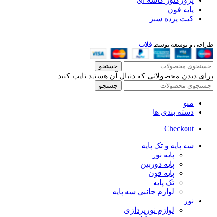
پروژکتور کاسه ای
پایه فون
کیت پرده سبز
طراحی و توسعه توسط
قلاب
جستجو
برای دیدن محصولاتی که دنبال آن هستید تایپ کنید.
جستجو
منو
دسته بندی ها
Checkout
سه پایه و تک پایه
پایه نور
پایه دوربین
پایه فون
تک پایه
لوازم جانبی سه پایه
نور
لوازم نورپردازی