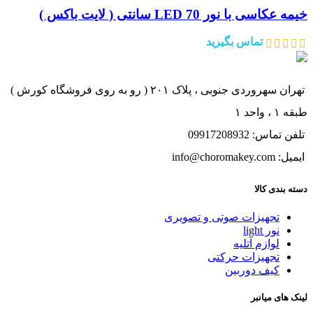
خیمه عکاسی با نور LED 70 سانتی ( لایت باکس )
تماس بگیرید
تهران سهروردی جنوبی ، پلاک ۲۰۱ ( رو به روی فروشگاه کورش )
طبقه ۱ ، واحد ۱
تلفن تماس: 09917208932
ایمیل: info@choromakey.com
دسته بندی کالا
تجهیزات صوتی و تصویری
نور light
لوازم آتلیه
تجهیزات حرکتی
کیف دوربین
لینک های میانبر