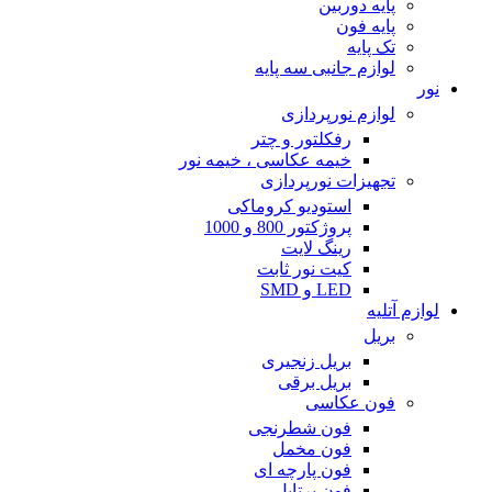
پایه دوربین
پایه فون
تک پایه
لوازم جانبی سه پایه
نور
لوازم نورپردازی
رفکلتور و چتر
خیمه عکاسی ، خیمه نور
تجهیزات نورپردازی
استودیو کروماکی
پروژکتور 800 و 1000
رینگ لایت
کیت نور ثابت
LED و SMD
لوازم آتلیه
بریل
بریل زنجیری
بریل برقی
فون عکاسی
فون شطرنجی
فون مخمل
فون پارچه ای
فون پرتابل