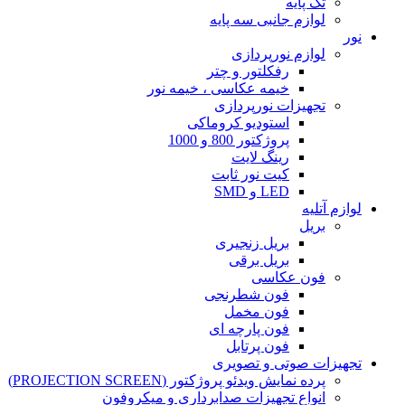
تک پایه
لوازم جانبی سه پایه
نور
لوازم نورپردازی
رفکلتور و چتر
خیمه عکاسی ، خیمه نور
تجهیزات نورپردازی
استودیو کروماکی
پروژکتور 800 و 1000
رینگ لایت
کیت نور ثابت
LED و SMD
لوازم آتلیه
بریل
بریل زنجیری
بریل برقی
فون عکاسی
فون شطرنجی
فون مخمل
فون پارچه ای
فون پرتابل
تجهیزات صوتی و تصویری
پرده نمایش ویدئو پروژکتور (PROJECTION SCREEN)
انواع تجهیزات صدابرداری و میکروفون