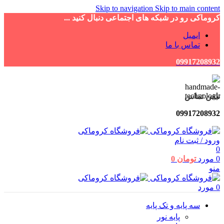
Skip to navigation
Skip to main content
کروماکی رو در شبکه های اجتماعی دنبال کنید ...
ایمیل
تماس با ما
09917208932
تلفن تماس
09917208932
ورود / ثبت نام
0
0
مورد
تومان
0
منو
0
مورد
سه پایه و تک پایه
پایه نور