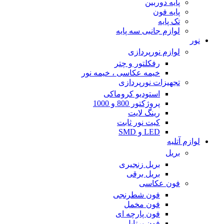
پایه دوربین
پایه فون
تک پایه
لوازم جانبی سه پایه
نور
لوازم نورپردازی
رفکلتور و چتر
خیمه عکاسی ، خیمه نور
تجهیزات نورپردازی
استودیو کروماکی
پروژکتور 800 و 1000
رینگ لایت
کیت نور ثابت
LED و SMD
لوازم آتلیه
بریل
بریل زنجیری
بریل برقی
فون عکاسی
فون شطرنجی
فون مخمل
فون پارچه ای
فون پرتابل