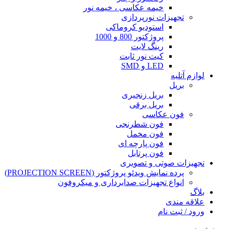
خیمه عکاسی ، خیمه نور
تجهیزات نورپردازی
استودیو کروماکی
پروژکتور 800 و 1000
رینگ لایت
کیت نور ثابت
LED و SMD
لوازم آتلیه
بریل
بریل زنجیری
بریل برقی
فون عکاسی
فون شطرنجی
فون مخمل
فون پارچه ای
فون پرتابل
تجهیزات صوتی و تصویری
پرده نمایش ویدئو پروژکتور (PROJECTION SCREEN)
انواع تجهیزات صدابرداری و میکروفون
بلاگ
علاقه مندی
ورود / ثبت نام