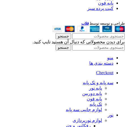
پایه فون
کیت پرده سبز
طراحی و توسعه توسط
قلاب
جستجو
برای دیدن محصولاتی که دنبال آن هستید تایپ کنید.
جستجو
منو
دسته بندی ها
Checkout
سه پایه و تک پایه
پایه نور
پایه دوربین
پایه فون
تک پایه
لوازم جانبی سه پایه
نور
لوازم نورپردازی
رفکلتور و چتر