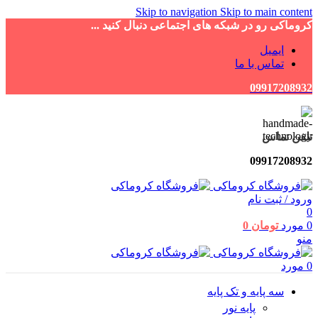
Skip to navigation
Skip to main content
کروماکی رو در شبکه های اجتماعی دنبال کنید ...
ایمیل
تماس با ما
09917208932
تلفن تماس
09917208932
ورود / ثبت نام
0
0
مورد
تومان
0
منو
0
مورد
سه پایه و تک پایه
پایه نور