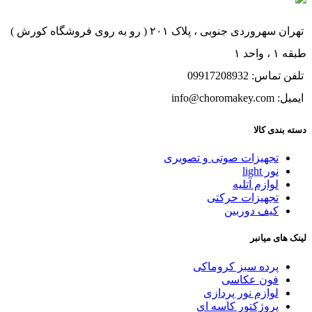
تهران سهروردی جنوبی ، پلاک ۲۰۱ ( رو به روی فروشگاه کورش )
طبقه ۱ ، واحد ۱
تلفن تماس: 09917208932
ایمیل: info@choromakey.com
دسته بندی کالا
تجهیزات صوتی و تصویری
نور light
لوازم آتلیه
تجهیزات حرکتی
کیف دوربین
لینک های میانبر
پرده سبز کروماکی
فون عکاسی
لوازم نور پردازی
پروژکتور کاسه ای