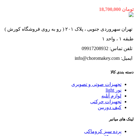
تومان
18,700,000
تهران سهروردی جنوبی ، پلاک ۲۰۱ ( رو به روی فروشگاه کورش )
طبقه ۱ ، واحد ۱
تلفن تماس: 09917208932
ایمیل: info@choromakey.com
دسته بندی کالا
تجهیزات صوتی و تصویری
نور light
لوازم آتلیه
تجهیزات حرکتی
کیف دوربین
لینک های میانبر
پرده سبز کروماکی