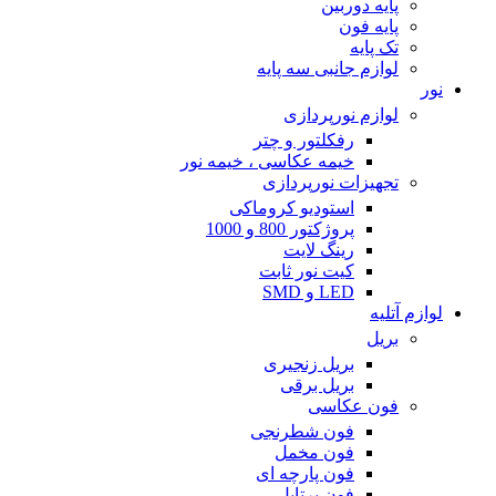
پایه دوربین
پایه فون
تک پایه
لوازم جانبی سه پایه
نور
لوازم نورپردازی
رفکلتور و چتر
خیمه عکاسی ، خیمه نور
تجهیزات نورپردازی
استودیو کروماکی
پروژکتور 800 و 1000
رینگ لایت
کیت نور ثابت
LED و SMD
لوازم آتلیه
بریل
بریل زنجیری
بریل برقی
فون عکاسی
فون شطرنجی
فون مخمل
فون پارچه ای
فون پرتابل