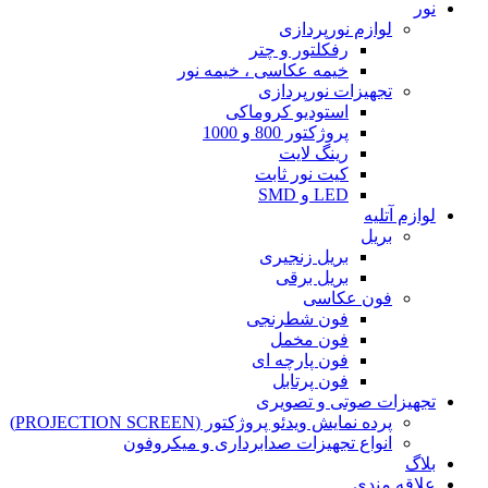
نور
لوازم نورپردازی
رفکلتور و چتر
خیمه عکاسی ، خیمه نور
تجهیزات نورپردازی
استودیو کروماکی
پروژکتور 800 و 1000
رینگ لایت
کیت نور ثابت
LED و SMD
لوازم آتلیه
بریل
بریل زنجیری
بریل برقی
فون عکاسی
فون شطرنجی
فون مخمل
فون پارچه ای
فون پرتابل
تجهیزات صوتی و تصویری
پرده نمایش ویدئو پروژکتور (PROJECTION SCREEN)
انواع تجهیزات صدابرداری و میکروفون
بلاگ
علاقه مندی