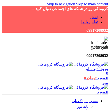
Skip to navigation
Skip to main content
کروماکی رو در شبکه های اجتماعی دنبال کنید ...
ایمیل
تماس با ما
09917208932
تلفن تماس
09917208932
ورود / ثبت نام
0
0
مورد
تومان
0
منو
0
مورد
سه پایه و تک پایه
پایه نور