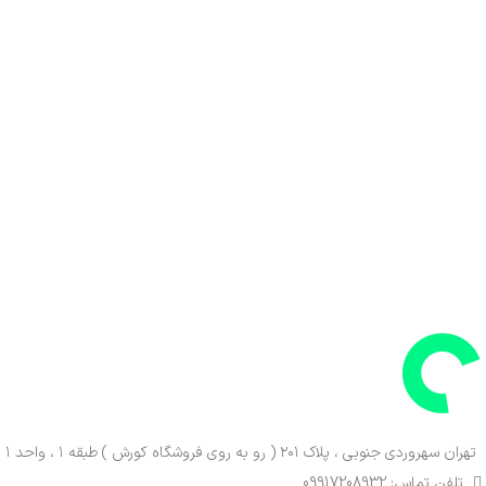
تهران سهروردی جنوبی ، پلاک ۲۰۱ ( رو به روی فروشگاه کورش ) طبقه ۱ ، واحد ۱
تلفن تماس: 09917208932