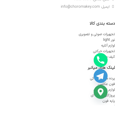
ایمیل: info@choromakey.com
دسته بندی کالا
تجهیزات صوتی و تصویری
نور light
لوازم آتلیه
تجهیزات حرکتی
کیف دوربین
لینک های میانبر
پرده سبز کروماکی
فون عکاسی
لوازم نور پردازی
پروژکتور کاسه ای
پایه فون
کیت پرده سبز