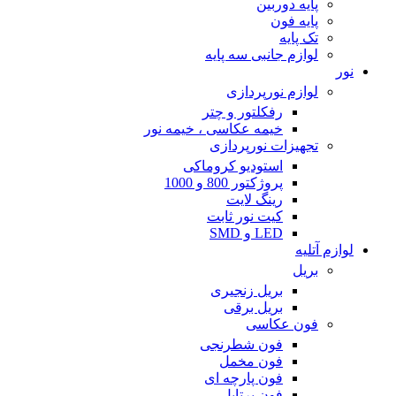
پایه دوربین
پایه فون
تک پایه
لوازم جانبی سه پایه
نور
لوازم نورپردازی
رفکلتور و چتر
خیمه عکاسی ، خیمه نور
تجهیزات نورپردازی
استودیو کروماکی
پروژکتور 800 و 1000
رینگ لایت
کیت نور ثابت
LED و SMD
لوازم آتلیه
بریل
بریل زنجیری
بریل برقی
فون عکاسی
فون شطرنجی
فون مخمل
فون پارچه ای
فون پرتابل