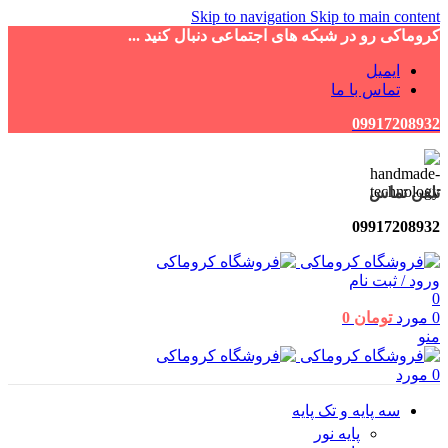
Skip to navigation
Skip to main content
کروماکی رو در شبکه های اجتماعی دنبال کنید ...
ایمیل
تماس با ما
09917208932
تلفن تماس
09917208932
ورود / ثبت نام
0
0
مورد
تومان
0
منو
0
مورد
سه پایه و تک پایه
پایه نور