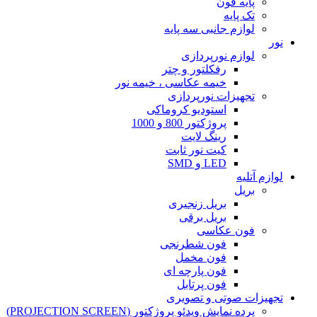
پایه فون
تک پایه
لوازم جانبی سه پایه
نور
لوازم نورپردازی
رفکلتور و چتر
خیمه عکاسی ، خیمه نور
تجهیزات نورپردازی
استودیو کروماکی
پروژکتور 800 و 1000
رینگ لایت
کیت نور ثابت
LED و SMD
لوازم آتلیه
بریل
بریل زنجیری
بریل برقی
فون عکاسی
فون شطرنجی
فون مخمل
فون پارچه ای
فون پرتابل
تجهیزات صوتی و تصویری
پرده نمایش ویدئو پروژکتور (PROJECTION SCREEN)