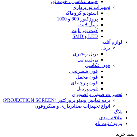
خیمه عکاسی ، خیمه نور
تجهیزات نورپردازی
استودیو کروماکی
پروژکتور 800 و 1000
رینگ لایت
کیت نور ثابت
LED و SMD
لوازم آتلیه
بریل
بریل زنجیری
بریل برقی
فون عکاسی
فون شطرنجی
فون مخمل
فون پارچه ای
فون پرتابل
تجهیزات صوتی و تصویری
پرده نمایش ویدئو پروژکتور (PROJECTION SCREEN)
انواع تجهیزات صدابرداری و میکروفون
بلاگ
علاقه مندی
ورود / ثبت نام
سبد خرید