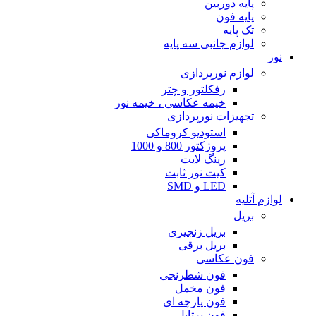
پایه دوربین
پایه فون
تک پایه
لوازم جانبی سه پایه
نور
لوازم نورپردازی
رفکلتور و چتر
خیمه عکاسی ، خیمه نور
تجهیزات نورپردازی
استودیو کروماکی
پروژکتور 800 و 1000
رینگ لایت
کیت نور ثابت
LED و SMD
لوازم آتلیه
بریل
بریل زنجیری
بریل برقی
فون عکاسی
فون شطرنجی
فون مخمل
فون پارچه ای
فون پرتابل