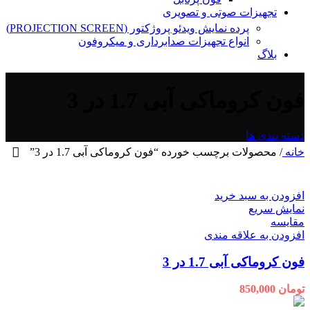
تجهیزات صوتی و تصویری
پرده نمایش ویدئو پروژکتور (PROJECTION SCREEN)
انواع تجهیزات صدابرداری و میکروفون
بلاگ
فون کروماکی آبی 1.7 در 3
دسته بندی ها
خانه
/
محصولات برچسب خورده “فون کروماکی آبی 1.7 در 3”
افزودن به سبد خرید
نمایش سریع
مقايسه
افزودن به علاقه مندی
فون کروماکی آبی 1.7 در 3
تومان
850,000