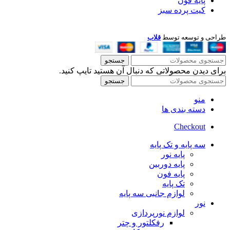
پایه فون
کیت پرده سبز
طراحی و توسعه توسط
قلاب
جستجو
برای دیدن محصولاتی که دنبال آن هستید تایپ کنید.
جستجو
منو
دسته بندی ها
Checkout
سه پایه و تک پایه
پایه نور
پایه دوربین
پایه فون
تک پایه
لوازم جانبی سه پایه
نور
لوازم نورپردازی
رفکلتور و چتر