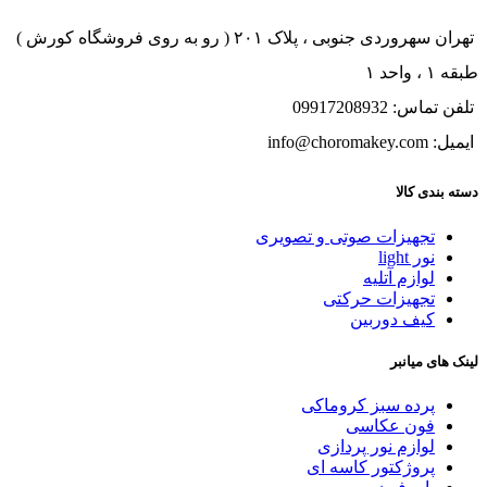
تهران سهروردی جنوبی ، پلاک ۲۰۱ ( رو به روی فروشگاه کورش )
طبقه ۱ ، واحد ۱
تلفن تماس: 09917208932
ایمیل: info@choromakey.com
دسته بندی کالا
تجهیزات صوتی و تصویری
نور light
لوازم آتلیه
تجهیزات حرکتی
کیف دوربین
لینک های میانبر
پرده سبز کروماکی
فون عکاسی
لوازم نور پردازی
پروژکتور کاسه ای