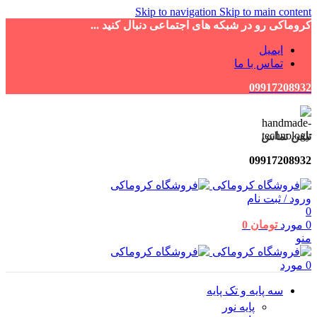
Skip to navigation
Skip to main content
کروماکی رو در شبکه های اجتماعی دنبال کنید ...
ایمیل
تماس با ما
09917208932
تلفن تماس
09917208932
ورود / ثبت نام
0
0
مورد
تومان
0
منو
0
مورد
سه پایه و تک پایه
پایه نور