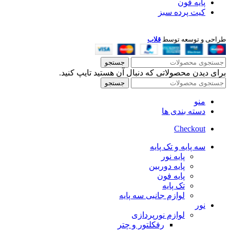
پایه فون
کیت پرده سبز
طراحی و توسعه توسط
قلاب
جستجو
برای دیدن محصولاتی که دنبال آن هستید تایپ کنید.
جستجو
منو
دسته بندی ها
Checkout
سه پایه و تک پایه
پایه نور
پایه دوربین
پایه فون
تک پایه
لوازم جانبی سه پایه
نور
لوازم نورپردازی
رفکلتور و چتر