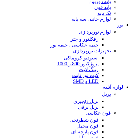
پایه دوربین
پایه فون
تک پایه
لوازم جانبی سه پایه
نور
لوازم نورپردازی
رفکلتور و چتر
خیمه عکاسی ، خیمه نور
تجهیزات نورپردازی
استودیو کروماکی
پروژکتور 800 و 1000
رینگ لایت
کیت نور ثابت
LED و SMD
لوازم آتلیه
بریل
بریل زنجیری
بریل برقی
فون عکاسی
فون شطرنجی
فون مخمل
فون پارچه ای
فون پرتابل