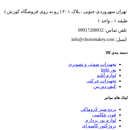
تهران سهروردی جنوبی ، پلاک ۲۰۱ ( رو به روی فروشگاه کورش )
طبقه ۱ ، واحد ۱
تلفن تماس: 09917208932
ایمیل: info@choromakey.com
دسته بندی کالا
تجهیزات صوتی و تصویری
نور light
لوازم آتلیه
تجهیزات حرکتی
کیف دوربین
لینک های میانبر
پرده سبز کروماکی
فون عکاسی
لوازم نور پردازی
پروژکتور کاسه ای