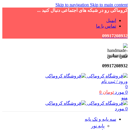
Skip to navigation
Skip to main content
کروماکی رو در شبکه های اجتماعی دنبال کنید ...
ایمیل
تماس با ما
09917208932
تلفن تماس
09917208932
ورود / ثبت نام
0
0
مورد
تومان
0
منو
0
مورد
سه پایه و تک پایه
پایه نور