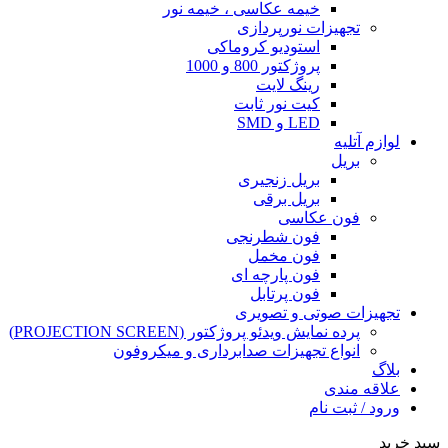
خیمه عکاسی ، خیمه نور
تجهیزات نورپردازی
استودیو کروماکی
پروژکتور 800 و 1000
رینگ لایت
کیت نور ثابت
LED و SMD
لوازم آتلیه
بریل
بریل زنجیری
بریل برقی
فون عکاسی
فون شطرنجی
فون مخمل
فون پارچه ای
فون پرتابل
تجهیزات صوتی و تصویری
پرده نمایش ویدئو پروژکتور (PROJECTION SCREEN)
انواع تجهیزات صدابرداری و میکروفون
بلاگ
علاقه مندی
ورود / ثبت نام
سبد خرید