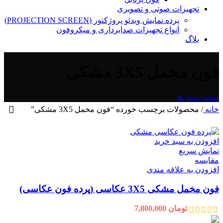
تجهیزات صوتی و تصویری
پرده نمایش ویدئو پروژکتور (PROJECTION SCREEN)
انواع تجهیزات صدابرداری و میکروفون
بلاگ
فون مخمل 3X5 مشکی
دسته بندی ها
خانه
/
محصولات برچسب خورده “فون مخمل 3X5 مشکی”
افزودن به سبد خرید
نمایش سریع
مقايسه
افزودن به علاقه مندی
فون مخمل مشکی 3X5 عکاسی (پرده فون عکاسی)
تومان
7,800,000