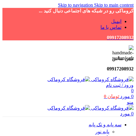
Skip to navigation
Skip to main content
کروماکی رو در شبکه های اجتماعی دنبال کنید ...
ایمیل
تماس با ما
09917208932
تلفن تماس
09917208932
ورود / ثبت نام
0
0
مورد
تومان
0
منو
0
مورد
سه پایه و تک پایه
پایه نور