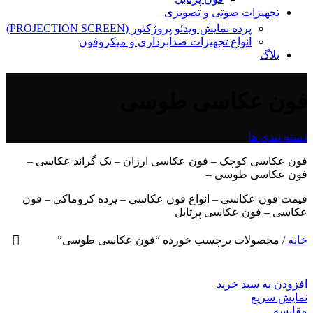
تجهیزات صوتی و تصویری
پرده نمایش ویدئو پروژکتور (PROJECTION SCREEN)
انواع تجهیزات صدابرداری و میکروفون
بلاگ
فون عکاسی طوسی
دسته بندی ها
فون عکاسی کوچک – فون عکاسی ارزان – بک گراند عکاسی –
فون عکاسی طوسی –
قیمت فون عکاسی – انواع فون عکاسی – پرده کروماکی – فون
عکاسی – فون عکاسی پرتابل
خانه
/
محصولات برچسب خورده “فون عکاسی طوسی”
افزودن به سبد خرید
نمایش سریع
مقايسه