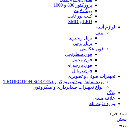
پروژکتور 800 و 1000
رینگ لایت
کیت نور ثابت
LED و SMD
لوازم آتلیه
بریل
بریل زنجیری
بریل برقی
فون عکاسی
فون شطرنجی
فون مخمل
فون پارچه ای
فون پرتابل
تجهیزات صوتی و تصویری
پرده نمایش ویدئو پروژکتور (PROJECTION SCREEN)
انواع تجهیزات صدابرداری و میکروفون
بلاگ
علاقه مندی
ورود / ثبت نام
سبد خرید
بستن
ورود