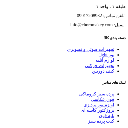
طبقه ۱ ، واحد ۱
تلفن تماس: 09917208932
ایمیل: info@choromakey.com
دسته بندی کالا
تجهیزات صوتی و تصویری
نور light
لوازم آتلیه
تجهیزات حرکتی
کیف دوربین
لینک های میانبر
پرده سبز کروماکی
فون عکاسی
لوازم نور پردازی
پروژکتور کاسه ای
پایه فون
کیت پرده سبز