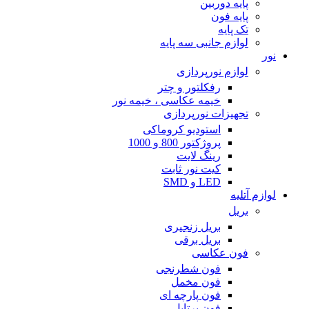
پایه دوربین
پایه فون
تک پایه
لوازم جانبی سه پایه
نور
لوازم نورپردازی
رفکلتور و چتر
خیمه عکاسی ، خیمه نور
تجهیزات نورپردازی
استودیو کروماکی
پروژکتور 800 و 1000
رینگ لایت
کیت نور ثابت
LED و SMD
لوازم آتلیه
بریل
بریل زنجیری
بریل برقی
فون عکاسی
فون شطرنجی
فون مخمل
فون پارچه ای
فون پرتابل