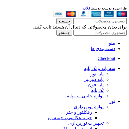
طراحی و توسعه توسط
قلاب
جستجو
برای دیدن محصولاتی که دنبال آن هستید تایپ کنید.
جستجو
منو
دسته بندی ها
Checkout
سه پایه و تک پایه
پایه نور
پایه دوربین
پایه فون
تک پایه
لوازم جانبی سه پایه
نور
لوازم نورپردازی
رفکلتور و چتر
خیمه عکاسی ، خیمه نور
تجهیزات نورپردازی
استودیو کروماکی