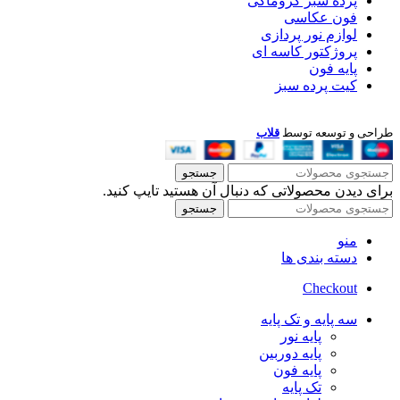
پرده سبز کروماکی
فون عکاسی
لوازم نور پردازی
پروژکتور کاسه ای
پایه فون
کیت پرده سبز
طراحی و توسعه توسط
قلاب
جستجو
برای دیدن محصولاتی که دنبال آن هستید تایپ کنید.
جستجو
منو
دسته بندی ها
Checkout
سه پایه و تک پایه
پایه نور
پایه دوربین
پایه فون
تک پایه