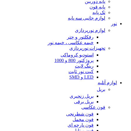
پایه دوربین
پایه فون
تک پایه
لوازم جانبی سه پایه
نور
لوازم نورپردازی
رفکلتور و چتر
خیمه عکاسی ، خیمه نور
تجهیزات نورپردازی
استودیو کروماکی
پروژکتور 800 و 1000
رینگ لایت
کیت نور ثابت
LED و SMD
لوازم آتلیه
بریل
بریل زنجیری
بریل برقی
فون عکاسی
فون شطرنجی
فون مخمل
فون پارچه ای
فون پرتابل