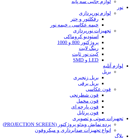
لوازم جانبی سه پایه
نور
لوازم نورپردازی
رفکلتور و چتر
خیمه عکاسی ، خیمه نور
تجهیزات نورپردازی
استودیو کروماکی
پروژکتور 800 و 1000
رینگ لایت
کیت نور ثابت
LED و SMD
لوازم آتلیه
بریل
بریل زنجیری
بریل برقی
فون عکاسی
فون شطرنجی
فون مخمل
فون پارچه ای
فون پرتابل
تجهیزات صوتی و تصویری
پرده نمایش ویدئو پروژکتور (PROJECTION SCREEN)
انواع تجهیزات صدابرداری و میکروفون
بلاگ