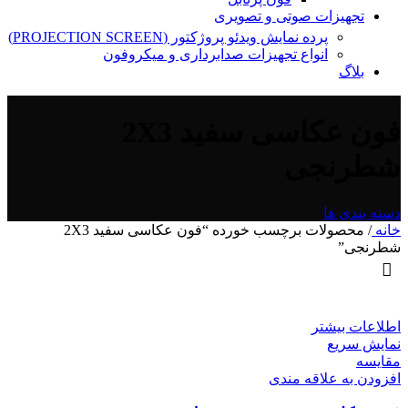
تجهیزات صوتی و تصویری
پرده نمایش ویدئو پروژکتور (PROJECTION SCREEN)
انواع تجهیزات صدابرداری و میکروفون
بلاگ
فون عکاسی سفید 2X3
شطرنجی
دسته بندی ها
خانه
/
محصولات برچسب خورده “فون عکاسی سفید 2X3
شطرنجی”
اطلاعات بیشتر
نمایش سریع
مقايسه
افزودن به علاقه مندی