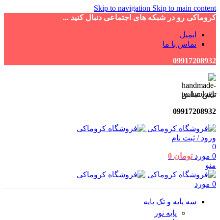
Skip to navigation
Skip to main content
کروماکی رو در شبکه های اجتماعی دنبال کنید ...
ایمیل
تماس با ما
09917208932
تلفن تماس
09917208932
ورود / ثبت نام
0
0
مورد
تومان
0
منو
0
مورد
سه پایه و تک پایه
پایه نور