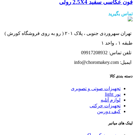
فون عکاسی سفید 2.5X4 رولی
تماس بگیرید
تهران سهروردی جنوبی ، پلاک ۲۰۱ ( رو به روی فروشگاه کورش )
طبقه ۱ ، واحد ۱
تلفن تماس: 09917208932
ایمیل: info@choromakey.com
دسته بندی کالا
تجهیزات صوتی و تصویری
نور light
لوازم آتلیه
تجهیزات حرکتی
کیف دوربین
لینک های میانبر