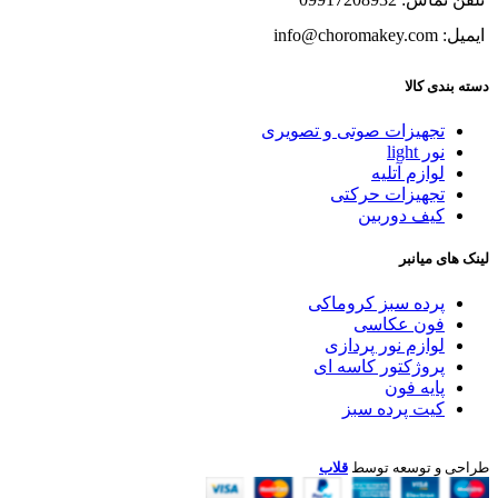
ایمیل: info@choromakey.com
دسته بندی کالا
تجهیزات صوتی و تصویری
نور light
لوازم آتلیه
تجهیزات حرکتی
کیف دوربین
لینک های میانبر
پرده سبز کروماکی
فون عکاسی
لوازم نور پردازی
پروژکتور کاسه ای
پایه فون
کیت پرده سبز
طراحی و توسعه توسط
قلاب