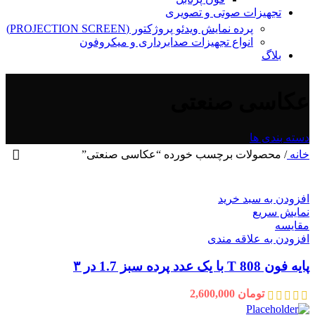
تجهیزات صوتی و تصویری
پرده نمایش ویدئو پروژکتور (PROJECTION SCREEN)
انواع تجهیزات صدابرداری و میکروفون
بلاگ
عکاسی صنعتی
دسته بندی ها
خانه
/
محصولات برچسب خورده “عکاسی صنعتی”
افزودن به سبد خرید
نمایش سریع
مقايسه
افزودن به علاقه مندی
پایه فون T 808 با یک عدد پرده سبز 1.7 در ۳
تومان
2,600,000