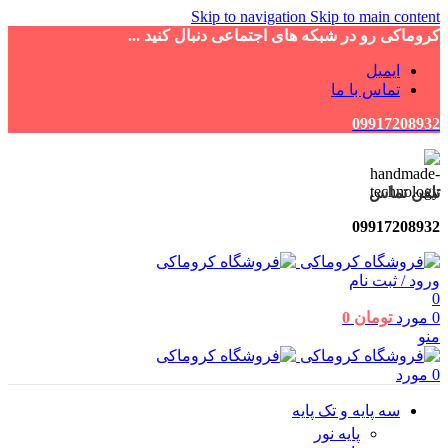
Skip to navigation
Skip to main content
کروماکی رو در شبکه های اجتماعی دنبال کنید ...
ایمیل
تماس با ما
09917208932
تلفن تماس
09917208932
ورود / ثبت نام
0
0
مورد
تومان
0
منو
0
مورد
سه پایه و تک پایه
پایه نور