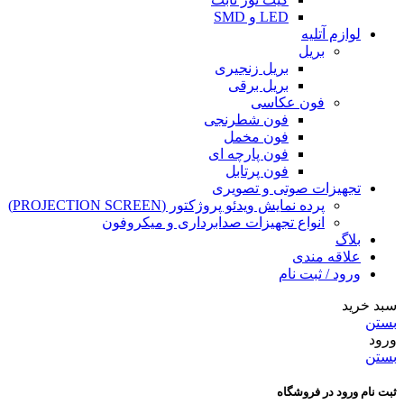
LED و SMD
لوازم آتلیه
بریل
بریل زنجیری
بریل برقی
فون عکاسی
فون شطرنجی
فون مخمل
فون پارچه ای
فون پرتابل
تجهیزات صوتی و تصویری
پرده نمایش ویدئو پروژکتور (PROJECTION SCREEN)
انواع تجهیزات صدابرداری و میکروفون
بلاگ
علاقه مندی
ورود / ثبت نام
سبد خرید
بستن
ورود
بستن
ثبت نام ورود در فروشگاه