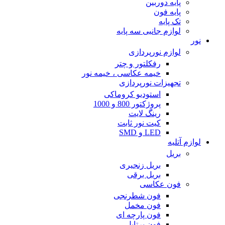
پایه دوربین
پایه فون
تک پایه
لوازم جانبی سه پایه
نور
لوازم نورپردازی
رفکلتور و چتر
خیمه عکاسی ، خیمه نور
تجهیزات نورپردازی
استودیو کروماکی
پروژکتور 800 و 1000
رینگ لایت
کیت نور ثابت
LED و SMD
لوازم آتلیه
بریل
بریل زنجیری
بریل برقی
فون عکاسی
فون شطرنجی
فون مخمل
فون پارچه ای
فون پرتابل