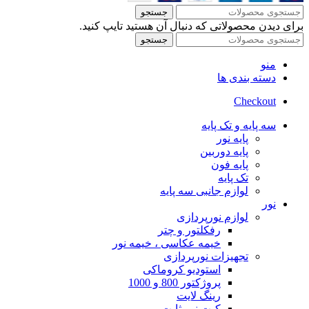
جستجو
برای دیدن محصولاتی که دنبال آن هستید تایپ کنید.
جستجو
منو
دسته بندی ها
Checkout
سه پایه و تک پایه
پایه نور
پایه دوربین
پایه فون
تک پایه
لوازم جانبی سه پایه
نور
لوازم نورپردازی
رفکلتور و چتر
خیمه عکاسی ، خیمه نور
تجهیزات نورپردازی
استودیو کروماکی
پروژکتور 800 و 1000
رینگ لایت
کیت نور ثابت