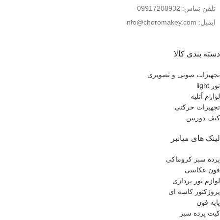
تلفن تماس: 09917208932
ایمیل: info@choromakey.com
دسته بندی کالا
تجهیزات صوتی و تصویری
نور light
لوازم آتلیه
تجهیزات حرکتی
کیف دوربین
لینک های میانبر
پرده سبز کروماکی
فون عکاسی
لوازم نور پردازی
پروژکتور کاسه ای
پایه فون
کیت پرده سبز