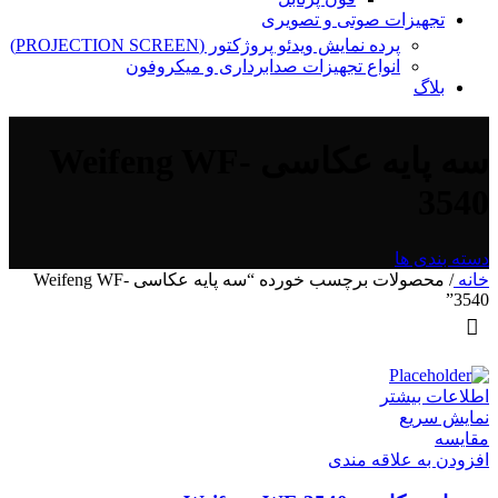
تجهیزات صوتی و تصویری
پرده نمایش ویدئو پروژکتور (PROJECTION SCREEN)
انواع تجهیزات صدابرداری و میکروفون
بلاگ
سه پایه عکاسی Weifeng WF-
3540
دسته بندی ها
خانه
/
محصولات برچسب خورده “سه پایه عکاسی Weifeng WF-
3540”
اطلاعات بیشتر
نمایش سریع
مقايسه
افزودن به علاقه مندی