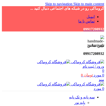
Skip to navigation
Skip to main content
کروماکی رو در شبکه های اجتماعی دنبال کنید ...
ایمیل
تماس با ما
09917208932
تلفن تماس
09917208932
ورود / ثبت نام
0
0
مورد
تومان
0
منو
0
مورد
سه پایه و تک پایه
پایه نور