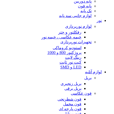
پایه دوربین
پایه فون
تک پایه
لوازم جانبی سه پایه
نور
لوازم نورپردازی
رفکلتور و چتر
خیمه عکاسی ، خیمه نور
تجهیزات نورپردازی
استودیو کروماکی
پروژکتور 800 و 1000
رینگ لایت
کیت نور ثابت
LED و SMD
لوازم آتلیه
بریل
بریل زنجیری
بریل برقی
فون عکاسی
فون شطرنجی
فون مخمل
فون پارچه ای
فون پرتابل