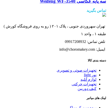
سه پایه عکاسی Weifeng WF-3540
تماس بگیرید
تهران سهروردی جنوبی ، پلاک ۲۰۱ ( رو به روی فروشگاه کورش )
طبقه ۱ ، واحد ۱
تلفن تماس: 09917208932
ایمیل: info@choromakey.com
دسته بندی کالا
تجهیزات صوتی و تصویری
نور light
لوازم آتلیه
تجهیزات حرکتی
کیف دوربین
لینک های میانبر
پرده سبز کروماکی