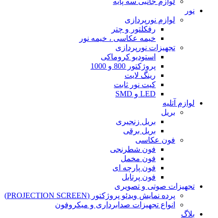
لوازم جانبی سه پایه
نور
لوازم نورپردازی
رفکلتور و چتر
خیمه عکاسی ، خیمه نور
تجهیزات نورپردازی
استودیو کروماکی
پروژکتور 800 و 1000
رینگ لایت
کیت نور ثابت
LED و SMD
لوازم آتلیه
بریل
بریل زنجیری
بریل برقی
فون عکاسی
فون شطرنجی
فون مخمل
فون پارچه ای
فون پرتابل
تجهیزات صوتی و تصویری
پرده نمایش ویدئو پروژکتور (PROJECTION SCREEN)
انواع تجهیزات صدابرداری و میکروفون
بلاگ