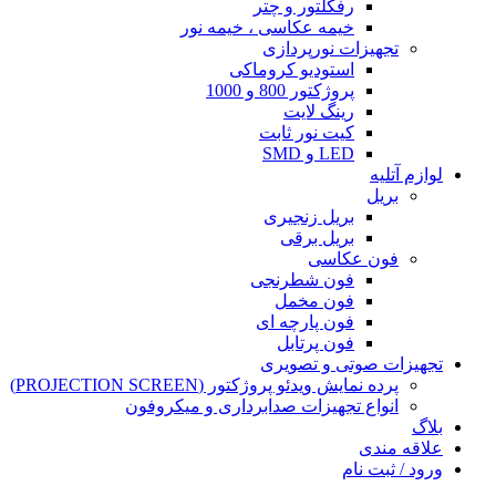
رفکلتور و چتر
خیمه عکاسی ، خیمه نور
تجهیزات نورپردازی
استودیو کروماکی
پروژکتور 800 و 1000
رینگ لایت
کیت نور ثابت
LED و SMD
لوازم آتلیه
بریل
بریل زنجیری
بریل برقی
فون عکاسی
فون شطرنجی
فون مخمل
فون پارچه ای
فون پرتابل
تجهیزات صوتی و تصویری
پرده نمایش ویدئو پروژکتور (PROJECTION SCREEN)
انواع تجهیزات صدابرداری و میکروفون
بلاگ
علاقه مندی
ورود / ثبت نام