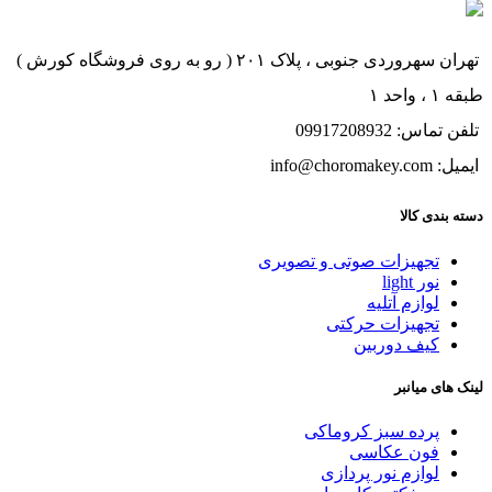
تهران سهروردی جنوبی ، پلاک ۲۰۱ ( رو به روی فروشگاه کورش )
طبقه ۱ ، واحد ۱
تلفن تماس: 09917208932
ایمیل: info@choromakey.com
دسته بندی کالا
تجهیزات صوتی و تصویری
نور light
لوازم آتلیه
تجهیزات حرکتی
کیف دوربین
لینک های میانبر
پرده سبز کروماکی
فون عکاسی
لوازم نور پردازی