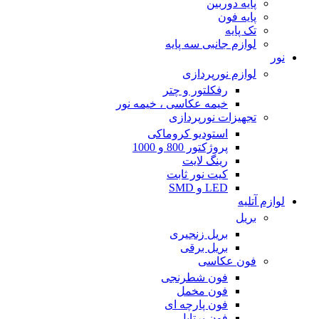
پایه دوربین
پایه فون
تک پایه
لوازم جانبی سه پایه
نور
لوازم نورپردازی
رفکلتور و چتر
خیمه عکاسی ، خیمه نور
تجهیزات نورپردازی
استودیو کروماکی
پروژکتور 800 و 1000
رینگ لایت
کیت نور ثابت
LED و SMD
لوازم آتلیه
بریل
بریل زنجیری
بریل برقی
فون عکاسی
فون شطرنجی
فون مخمل
فون پارچه ای
فون پرتابل