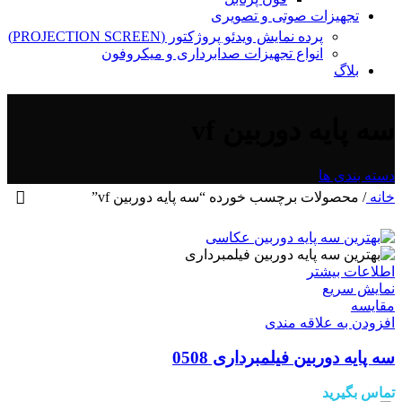
تجهیزات صوتی و تصویری
پرده نمایش ویدئو پروژکتور (PROJECTION SCREEN)
انواع تجهیزات صدابرداری و میکروفون
بلاگ
سه پایه دوربین vf
دسته بندی ها
خانه
/
محصولات برچسب خورده “سه پایه دوربین vf”
اطلاعات بیشتر
نمایش سریع
مقايسه
افزودن به علاقه مندی
سه پایه دوربین فیلمبرداری 0508
تماس بگیرید