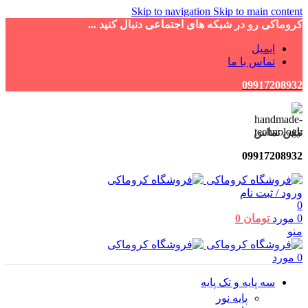
Skip to navigation
Skip to main content
کروماکی رو در شبکه های اجتماعی دنبال کنید ...
ایمیل
تماس با ما
09917208932
تلفن تماس
09917208932
ورود / ثبت نام
0
0
مورد
تومان
0
منو
0
مورد
سه پایه و تک پایه
پایه نور