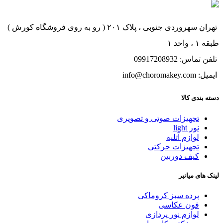
تهران سهروردی جنوبی ، پلاک ۲۰۱ ( رو به روی فروشگاه کورش )
طبقه ۱ ، واحد ۱
تلفن تماس: 09917208932
ایمیل: info@choromakey.com
دسته بندی کالا
تجهیزات صوتی و تصویری
نور light
لوازم آتلیه
تجهیزات حرکتی
کیف دوربین
لینک های میانبر
پرده سبز کروماکی
فون عکاسی
لوازم نور پردازی