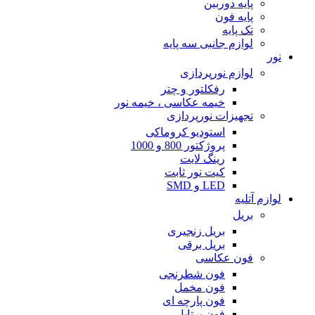
پایه دوربین
پایه فون
تک پایه
لوازم جانبی سه پایه
نور
لوازم نورپردازی
رفکلتور و چتر
خیمه عکاسی ، خیمه نور
تجهیزات نورپردازی
استودیو کروماکی
پروژکتور 800 و 1000
رینگ لایت
کیت نور ثابت
LED و SMD
لوازم آتلیه
بریل
بریل زنجیری
بریل برقی
فون عکاسی
فون شطرنجی
فون مخمل
فون پارچه ای
فون پرتابل