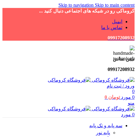
Skip to navigation
Skip to main content
کروماکی رو در شبکه های اجتماعی دنبال کنید ...
ایمیل
تماس با ما
09917208932
تلفن تماس
09917208932
ورود / ثبت نام
0
0
مورد
تومان
0
منو
0
مورد
سه پایه و تک پایه
پایه نور