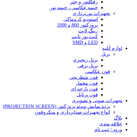
رفکلتور و چتر
خیمه عکاسی ، خیمه نور
تجهیزات نورپردازی
استودیو کروماکی
پروژکتور 800 و 1000
رینگ لایت
کیت نور ثابت
LED و SMD
لوازم آتلیه
بریل
بریل زنجیری
بریل برقی
فون عکاسی
فون شطرنجی
فون مخمل
فون پارچه ای
فون پرتابل
تجهیزات صوتی و تصویری
پرده نمایش ویدئو پروژکتور (PROJECTION SCREEN)
انواع تجهیزات صدابرداری و میکروفون
بلاگ
علاقه مندی
ورود / ثبت نام