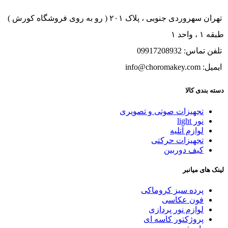
تهران سهروردی جنوبی ، پلاک ۲۰۱ ( رو به روی فروشگاه کورش )
طبقه ۱ ، واحد ۱
تلفن تماس: 09917208932
ایمیل: info@choromakey.com
دسته بندی کالا
تجهیزات صوتی و تصویری
نور light
لوازم آتلیه
تجهیزات حرکتی
کیف دوربین
لینک های میانبر
پرده سبز کروماکی
فون عکاسی
لوازم نور پردازی
پروژکتور کاسه ای