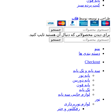
پایه فون
کیت پرده سبز
طراحی و توسعه توسط
قلاب
جستجو
برای دیدن محصولاتی که دنبال آن هستید تایپ کنید.
جستجو
منو
دسته بندی ها
Checkout
سه پایه و تک پایه
پایه نور
پایه دوربین
پایه فون
تک پایه
لوازم جانبی سه پایه
نور
لوازم نورپردازی
رفکلتور و چتر