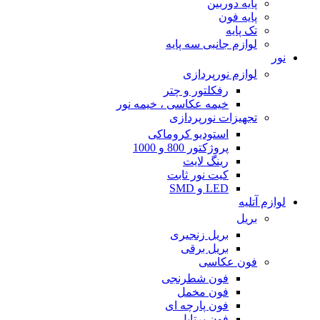
پایه دوربین
پایه فون
تک پایه
لوازم جانبی سه پایه
نور
لوازم نورپردازی
رفکلتور و چتر
خیمه عکاسی ، خیمه نور
تجهیزات نورپردازی
استودیو کروماکی
پروژکتور 800 و 1000
رینگ لایت
کیت نور ثابت
LED و SMD
لوازم آتلیه
بریل
بریل زنجیری
بریل برقی
فون عکاسی
فون شطرنجی
فون مخمل
فون پارچه ای
فون پرتابل