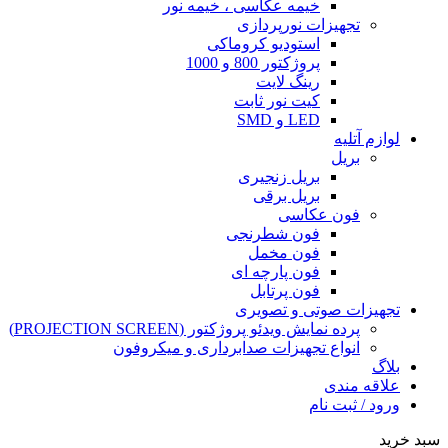
خیمه عکاسی ، خیمه نور
تجهیزات نورپردازی
استودیو کروماکی
پروژکتور 800 و 1000
رینگ لایت
کیت نور ثابت
LED و SMD
لوازم آتلیه
بریل
بریل زنجیری
بریل برقی
فون عکاسی
فون شطرنجی
فون مخمل
فون پارچه ای
فون پرتابل
تجهیزات صوتی و تصویری
پرده نمایش ویدئو پروژکتور (PROJECTION SCREEN)
انواع تجهیزات صدابرداری و میکروفون
بلاگ
علاقه مندی
ورود / ثبت نام
سبد خرید