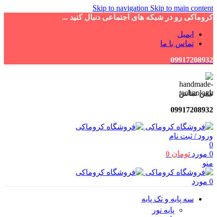
Skip to navigation
Skip to main content
کروماکی رو در شبکه های اجتماعی دنبال کنید ...
ایمیل
تماس با ما
09917208932
تلفن تماس
09917208932
ورود / ثبت نام
0
0
مورد
تومان
0
منو
0
مورد
سه پایه و تک پایه
پایه نور