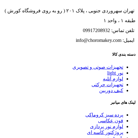
تهران سهروردی جنوبی ، پلاک ۲۰۱ ( رو به روی فروشگاه کورش )
طبقه ۱ ، واحد ۱
تلفن تماس: 09917208932
ایمیل: info@choromakey.com
دسته بندی کالا
تجهیزات صوتی و تصویری
نور light
لوازم آتلیه
تجهیزات حرکتی
کیف دوربین
لینک های میانبر
پرده سبز کروماکی
فون عکاسی
لوازم نور پردازی
پروژکتور کاسه ای