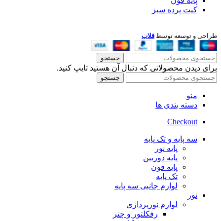
پایه فون
کیت پرده سبز
طراحی و توسعه توسط
قلاب
جستجو
برای دیدن محصولاتی که دنبال آن هستید تایپ کنید.
جستجو
منو
دسته بندی ها
Checkout
سه پایه و تک پایه
پایه نور
پایه دوربین
پایه فون
تک پایه
لوازم جانبی سه پایه
نور
لوازم نورپردازی
رفکلتور و چتر