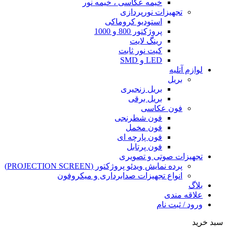
خیمه عکاسی ، خیمه نور
تجهیزات نورپردازی
استودیو کروماکی
پروژکتور 800 و 1000
رینگ لایت
کیت نور ثابت
LED و SMD
لوازم آتلیه
بریل
بریل زنجیری
بریل برقی
فون عکاسی
فون شطرنجی
فون مخمل
فون پارچه ای
فون پرتابل
تجهیزات صوتی و تصویری
پرده نمایش ویدئو پروژکتور (PROJECTION SCREEN)
انواع تجهیزات صدابرداری و میکروفون
بلاگ
علاقه مندی
ورود / ثبت نام
سبد خرید