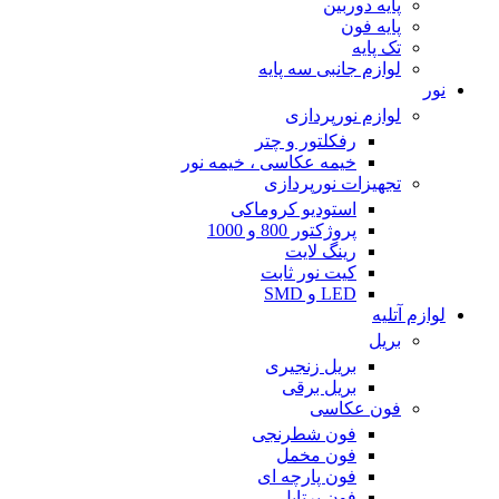
پایه دوربین
پایه فون
تک پایه
لوازم جانبی سه پایه
نور
لوازم نورپردازی
رفکلتور و چتر
خیمه عکاسی ، خیمه نور
تجهیزات نورپردازی
استودیو کروماکی
پروژکتور 800 و 1000
رینگ لایت
کیت نور ثابت
LED و SMD
لوازم آتلیه
بریل
بریل زنجیری
بریل برقی
فون عکاسی
فون شطرنجی
فون مخمل
فون پارچه ای
فون پرتابل