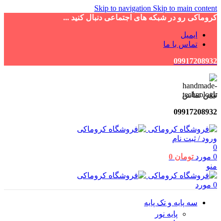
Skip to navigation
Skip to main content
کروماکی رو در شبکه های اجتماعی دنبال کنید ...
ایمیل
تماس با ما
09917208932
تلفن تماس
09917208932
ورود / ثبت نام
0
0
مورد
تومان
0
منو
0
مورد
سه پایه و تک پایه
پایه نور