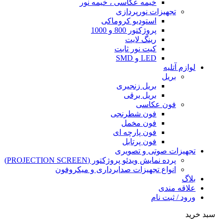
خیمه عکاسی ، خیمه نور
تجهیزات نورپردازی
استودیو کروماکی
پروژکتور 800 و 1000
رینگ لایت
کیت نور ثابت
LED و SMD
لوازم آتلیه
بریل
بریل زنجیری
بریل برقی
فون عکاسی
فون شطرنجی
فون مخمل
فون پارچه ای
فون پرتابل
تجهیزات صوتی و تصویری
پرده نمایش ویدئو پروژکتور (PROJECTION SCREEN)
انواع تجهیزات صدابرداری و میکروفون
بلاگ
علاقه مندی
ورود / ثبت نام
سبد خرید