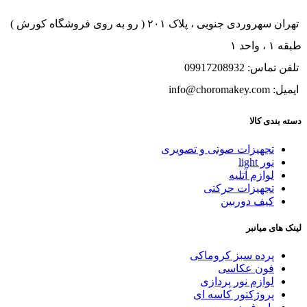
تهران سهروردی جنوبی ، پلاک ۲۰۱ ( رو به روی فروشگاه کورش )
طبقه ۱ ، واحد ۱
تلفن تماس: 09917208932
ایمیل: info@choromakey.com
دسته بندی کالا
تجهیزات صوتی و تصویری
نور light
لوازم آتلیه
تجهیزات حرکتی
کیف دوربین
لینک های میانبر
پرده سبز کروماکی
فون عکاسی
لوازم نور پردازی
پروژکتور کاسه ای