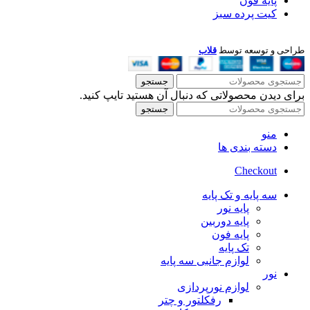
پایه فون
کیت پرده سبز
طراحی و توسعه توسط
قلاب
جستجو
برای دیدن محصولاتی که دنبال آن هستید تایپ کنید.
جستجو
منو
دسته بندی ها
Checkout
سه پایه و تک پایه
پایه نور
پایه دوربین
پایه فون
تک پایه
لوازم جانبی سه پایه
نور
لوازم نورپردازی
رفکلتور و چتر