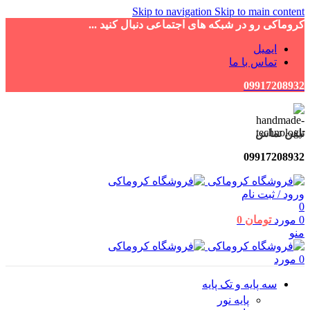
Skip to navigation
Skip to main content
کروماکی رو در شبکه های اجتماعی دنبال کنید ...
ایمیل
تماس با ما
09917208932
تلفن تماس
09917208932
ورود / ثبت نام
0
0
مورد
تومان
0
منو
0
مورد
سه پایه و تک پایه
پایه نور