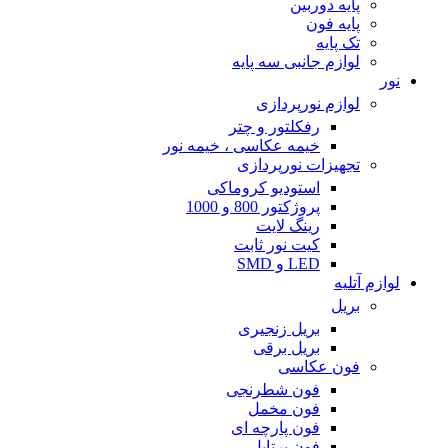
پایه دوربین
پایه فون
تک پایه
لوازم جانبی سه پایه
نور
لوازم نورپردازی
رفکلتور و چتر
خیمه عکاسی ، خیمه نور
تجهیزات نورپردازی
استودیو کروماکی
پروژکتور 800 و 1000
رینگ لایت
کیت نور ثابت
LED و SMD
لوازم آتلیه
بریل
بریل زنجیری
بریل برقی
فون عکاسی
فون شطرنجی
فون مخمل
فون پارچه ای
فون پرتابل