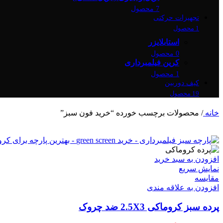
7 محصول
تجهیزات حرکتی
1 محصول
استابلایزر
0 محصول
کرین فیلمبرداری
1 محصول
کیف دوربین
19 محصول
خانه
/
محصولات برچسب خورده “خرید فون سبز”
افزودن به سبد خرید
نمایش سریع
مقايسه
افزودن به علاقه مندی
پرده سبز کروماکی 2.5X3 ضد چروک