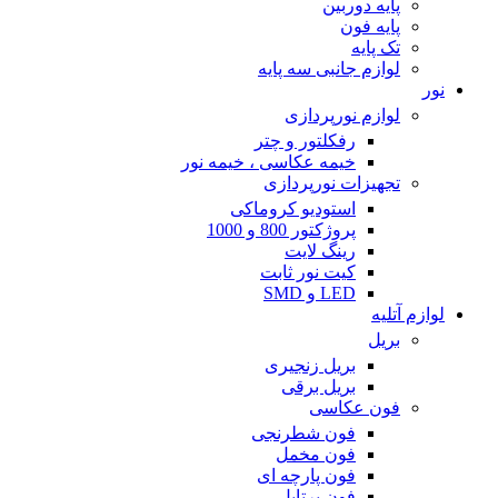
پایه دوربین
پایه فون
تک پایه
لوازم جانبی سه پایه
نور
لوازم نورپردازی
رفکلتور و چتر
خیمه عکاسی ، خیمه نور
تجهیزات نورپردازی
استودیو کروماکی
پروژکتور 800 و 1000
رینگ لایت
کیت نور ثابت
LED و SMD
لوازم آتلیه
بریل
بریل زنجیری
بریل برقی
فون عکاسی
فون شطرنجی
فون مخمل
فون پارچه ای
فون پرتابل