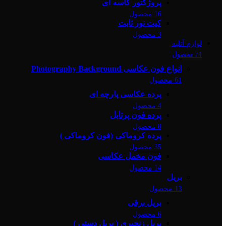
پروژکتور کاسه ای
16 محصول
کیت نور ثابت
3 محصول
لوازم آتلیه
74 محصول
انواع فون عکاسی Photography Background
61 محصول
پرده عکاسی پارچه ای
4 محصول
پرده فون پرتابل
8 محصول
پرده کروماکی (فون کروماکی )
35 محصول
فون مخمل عکاسی
14 محصول
بریل
13 محصول
بریل برقی
6 محصول
بریل زنجیری ( بریل دستی )