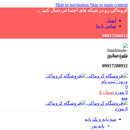
Skip to navigation
Skip to main content
کروماکی رو در شبکه های اجتماعی دنبال کنید ...
ایمیل
تماس با ما
09917208932
تلفن تماس
09917208932
ورود / ثبت نام
0
0
مورد
تومان
0
منو
0
مورد
سه پایه و تک پایه
پایه نور