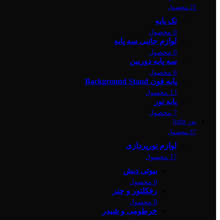
25 محصول
تک پایه
0 محصول
لوازم جانبی سه پایه
0 محصول
سه پایه دوربین
6 محصول
پایه فون Background Stand
13 محصول
پایه نور
7 محصول
نور light
87 محصول
لوازم نورپردازی
17 محصول
بیوتی دیش
0 محصول
رفکلتور و چتر
0 محصول
خرطومی و شیدر