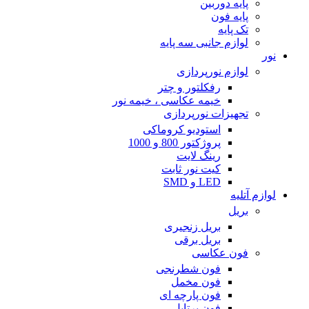
پایه دوربین
پایه فون
تک پایه
لوازم جانبی سه پایه
نور
لوازم نورپردازی
رفکلتور و چتر
خیمه عکاسی ، خیمه نور
تجهیزات نورپردازی
استودیو کروماکی
پروژکتور 800 و 1000
رینگ لایت
کیت نور ثابت
LED و SMD
لوازم آتلیه
بریل
بریل زنجیری
بریل برقی
فون عکاسی
فون شطرنجی
فون مخمل
فون پارچه ای
فون پرتابل