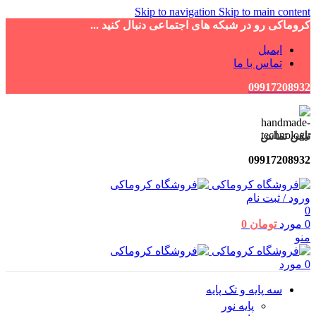
Skip to navigation
Skip to main content
کروماکی رو در شبکه های اجتماعی دنبال کنید ...
ایمیل
تماس با ما
09917208932
تلفن تماس
09917208932
ورود / ثبت نام
0
0
مورد
تومان
0
منو
0
مورد
سه پایه و تک پایه
پایه نور