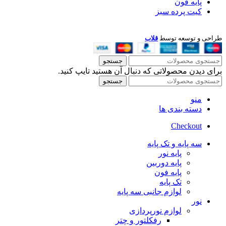
پایه فون
کیت پرده سبز
طراحی و توسعه توسط
قلاب
جستجو
برای دیدن محصولاتی که دنبال آن هستید تایپ کنید.
جستجو
منو
دسته بندی ها
Checkout
سه پایه و تک پایه
پایه نور
پایه دوربین
پایه فون
تک پایه
لوازم جانبی سه پایه
نور
لوازم نورپردازی
رفکلتور و چتر