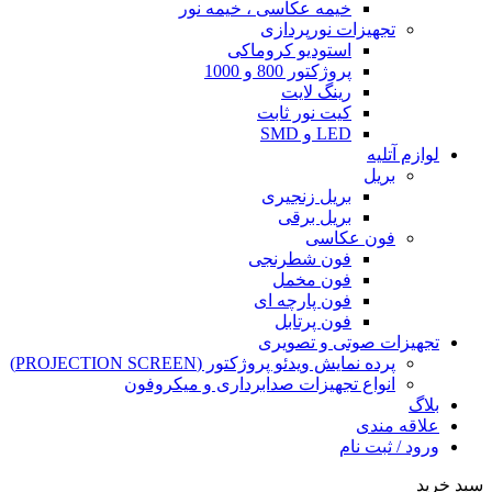
خیمه عکاسی ، خیمه نور
تجهیزات نورپردازی
استودیو کروماکی
پروژکتور 800 و 1000
رینگ لایت
کیت نور ثابت
LED و SMD
لوازم آتلیه
بریل
بریل زنجیری
بریل برقی
فون عکاسی
فون شطرنجی
فون مخمل
فون پارچه ای
فون پرتابل
تجهیزات صوتی و تصویری
پرده نمایش ویدئو پروژکتور (PROJECTION SCREEN)
انواع تجهیزات صدابرداری و میکروفون
بلاگ
علاقه مندی
ورود / ثبت نام
سبد خرید