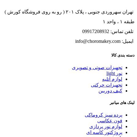
تهران سهروردی جنوبی ، پلاک ۲۰۱ ( رو به روی فروشگاه کورش )
طبقه ۱ ، واحد ۱
تلفن تماس: 09917208932
ایمیل: info@choromakey.com
دسته بندی کالا
تجهیزات صوتی و تصویری
نور light
لوازم آتلیه
تجهیزات حرکتی
کیف دوربین
لینک های میانبر
پرده سبز کروماکی
فون عکاسی
لوازم نور پردازی
پروژکتور کاسه ای